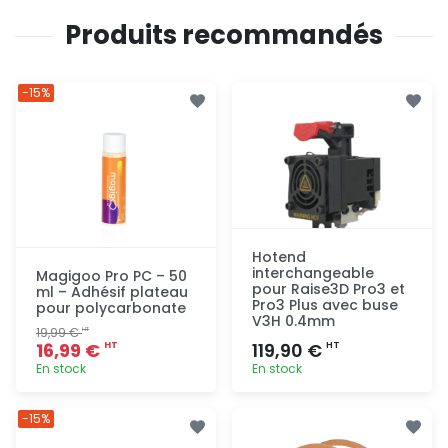
Produits recommandés
-15%
Hotend
interchangeable
Magigoo Pro PC – 50
pour Raise3D Pro3 et
ml – Adhésif plateau
Pro3 Plus avec buse
pour polycarbonate
V3H 0.4mm
19,99 €
HT
16,99 €
119,90 €
HT
HT
En stock
En stock
Ajout
Ajout
-15%
rapide
rapide