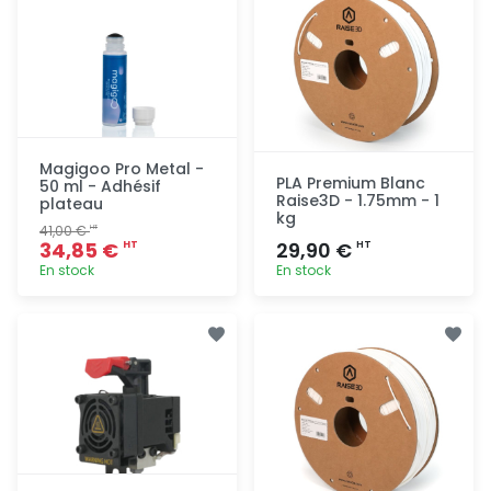
Magigoo Pro Metal -
PLA Premium Blanc
50 ml - Adhésif
Raise3D - 1.75mm - 1
plateau
kg
41,00 €
HT
34,85 €
29,90 €
HT
HT
En stock
En stock
Ajout
Ajout
rapide
rapide