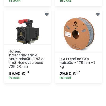
En stock
En stock
Ajout
Ajout
rapide
rapide
Hotend
interchangeable
pour Raise3D Pro3 et
PLA Premium Gris
Pro3 Plus avec buse
Raise3D - 1.75mm - 1
V3H 0.6mm
kg
119,90 €
29,90 €
HT
HT
En stock
En stock
Ajout
Ajout
rapide
rapide