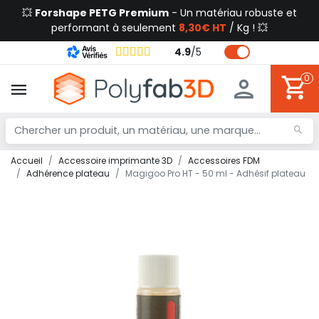
💥
Forshape PETG Premium
- Un matériau robuste et
performant à seulement
8,30€ HT
/ Kg ! 💥
4.9
/
5
0
Accueil
Accessoire imprimante 3D
Accessoires FDM
Adhérence plateau
Magigoo Pro HT - 50 ml - Adhésif plateau