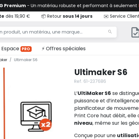
TG Premium
- Un matériau robuste et performant à seulement
te
dès 19,90 €
📦 Retour
sous 14 jours
✉️ Service Clien
Espace
⚡ Offres spéciales
PRO
aker
Ultimaker S6
Ultimaker S6
Ref. 61-237686
L’
UltiMaker S6
se distingu
puissance et d’intelligen
planificateur de mouvem
Print Core haut débit, elle
niveau
, même sur les géo
Conçue pour une
utilisat