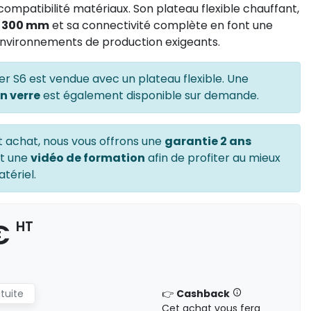
ompatibilité matériaux. Son plateau flexible chauffant,
x 300 mm
et sa connectivité complète en font une
 environnements de production exigeants.
ker S6 est vendue avec un plateau flexible. Une
n verre
est également disponible sur demande.
t achat, nous vous offrons une
garantie 2 ans
et une
vidéo de formation
afin de profiter au mieux
tériel.
 €
HT
atuite
👉
Cashback
Cet achat vous fera