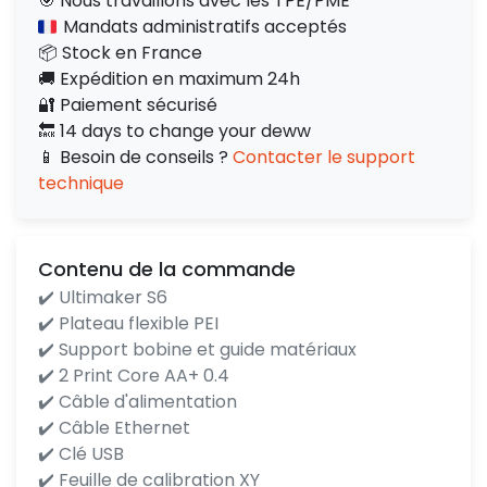
🎯 Nous travaillons avec les TPE/PME
Mandats administratifs acceptés
📦 Stock en France
🚚 Expédition en maximum 24h
🔐 Paiement sécurisé
🔙 14 days to change your deww
📱 Besoin de conseils ?
Contacter le support
technique
Contenu de la commande
✔️ Ultimaker S6
✔️ Plateau flexible PEI
✔️ Support bobine et guide matériaux
✔️ 2 Print Core AA+ 0.4
✔️ Câble d'alimentation
✔️ Câble Ethernet
✔️ Clé USB
✔️ Feuille de calibration XY