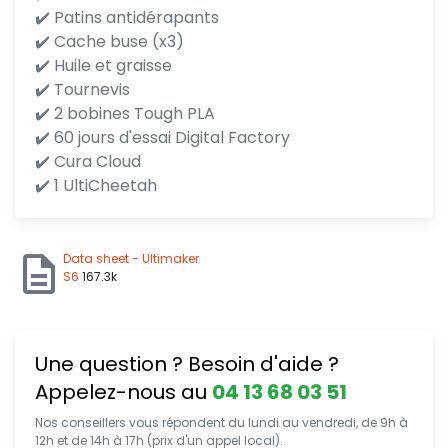
✔️ Patins antidérapants
✔️ Cache buse (x3)
✔️ Huile et graisse
✔️ Tournevis
✔️ 2 bobines Tough PLA
✔️ 60 jours d'essai Digital Factory
✔️ Cura Cloud
✔️ 1 UltiCheetah
Data sheet - Ultimaker
S6
167.3k
Une question ? Besoin d'aide ?
Appelez-nous au
04 13 68 03 51
Nos conseillers vous répondent du lundi au vendredi, de 9h à
12h et de 14h à 17h (prix d'un appel local).