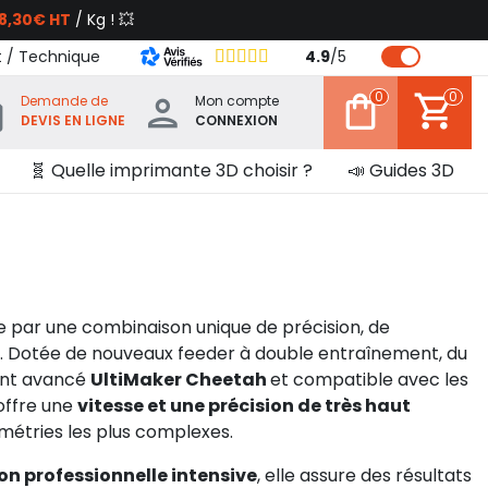
8,30€ HT
/ Kg ! 💥
t / Technique
4.9
/
5
0
0
Demande de
Mon compte
DEVIS EN LIGNE
CONNEXION
🧬 Quelle imprimante 3D choisir ?
📣 Guides 3D
e par une combinaison unique de précision, de
ce. Dotée de nouveaux feeder à double entraînement, du
ent avancé
UltiMaker Cheetah
et compatible avec les
 offre une
vitesse et une précision de très haut
métries les plus complexes.
ion professionnelle intensive
, elle assure des résultats