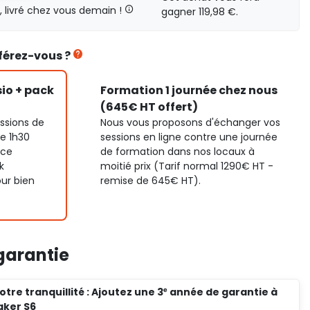
livré chez vous demain !
gagner 119,98 €.
éférez-vous ?
sio + pack
Formation 1 journée chez nous
(645€ HT offert)
ssions de
Nous vous proposons d'échanger vos
de 1h30
sessions en ligne contre une journée
 ce
de formation dans nos locaux à
k
moitié prix (Tarif normal 1290€ HT -
our bien
remise de 645€ HT).
garantie
tre tranquillité : Ajoutez une 3ᵉ année de garantie à
aker S6