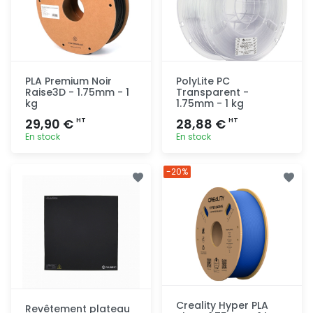
PLA Premium Noir
PolyLite PC
Raise3D - 1.75mm - 1
Transparent -
kg
1.75mm - 1 kg
29,90 €
28,88 €
HT
HT
En stock
En stock
Ajout
Ajout
-20%
rapide
rapide
Creality Hyper PLA
Revêtement plateau