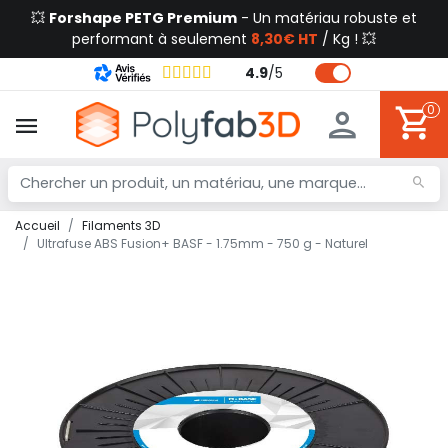
💥
Forshape PETG Premium
- Un matériau robuste et
performant à seulement
8,30€ HT
/ Kg ! 💥
4.9
/
5
0
Accueil
Filaments 3D
Ultrafuse ABS Fusion+ BASF - 1.75mm - 750 g - Naturel