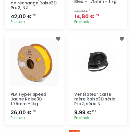
Bleu - 1.75mm - 1 kg
de rechange Raise3D
Pro2, N2
18,50 €
HT
42,00 €
14,80 €
HT
HT
En stock
En stock
Ajout
Ajout
rapide
rapide
PLA Hyper Speed
Ventilateur carte
Jaune Raise3D -
mère Raise3D série
1.75mm - 1kg
Pro2, série N
36,00 €
9,99 €
HT
HT
En stock
En stock
Ajout
Ajout