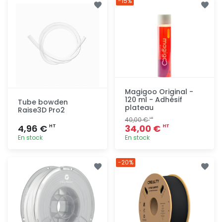
-15%
rapide
rapide
Magigoo Original -
120 ml - Adhésif
Tube bowden
plateau
Raise3D Pro2
40,00 €
HT
4,96 €
34,00 €
HT
HT
En stock
En stock
Ajout
Ajout
-20%
rapide
rapide