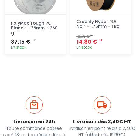
Creality Hyper PLA
PolyMax Tough PC
Noir - 1.75mm - 1 kg
Blanc - 1.75mm - 750
g
18,50 €
HT
37,15 €
14,80 €
HT
HT
En stock
En stock
Ajout
Ajout
rapide
rapide
Livraison en 24h
Livraison dès 2,40€ HT
Toute commande passée
Livraison en point relais à 2,40€
avant 13h est expédiée dans la
HT (offert dès 19,90€)