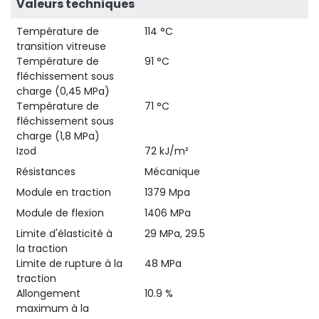
Valeurs techniques
Température de
114 °C
transition vitreuse
Température de
91 °C
fléchissement sous
charge (0,45 MPa)
Température de
71 °C
fléchissement sous
charge (1,8 MPa)
Izod
72 kJ/m²
Résistances
Mécanique
Module en traction
1379 Mpa
Module de flexion
1406 MPa
Limite d'élasticité à
29 MPa, 29.5
la traction
Limite de rupture à la
48 MPa
traction
Allongement
10.9 %
maximum à la