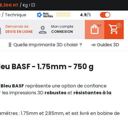
8,30€ HT
/ Kg ! 💥
t / Technique
4.9
/
5
0
0
Demande de
Mon compte
DEVIS EN LIGNE
CONNEXION
🧬 Quelle imprimante 3D choisir ?
📣 Guides 3D
leu BASF - 1.75mm - 750 g
 Bleu BASF
représente une option de confiance
 les impressions 3D
robustes
et
résistantes à la
diamètres : 1.75mm et 2.85mm, et est livré en bobine de