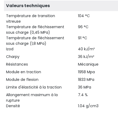
Valeurs techniques
Température de transition
104 °C
vitreuse
Température de fléchissement
96 °C
sous charge (0,45 MPa)
Température de fléchissement
91 °C
sous charge (1,8 MPa)
Izod
40 kJ/m²
Charpy
36 kJ/m²
Résistances
Mécanique
Module en traction
1958 Mpa
Module de flexion
1833 MPa
Limite d'élasticité à la traction
36 MPa
Allongement maximum à la
7.4 %
rupture
Densité
1.04 g/cm3