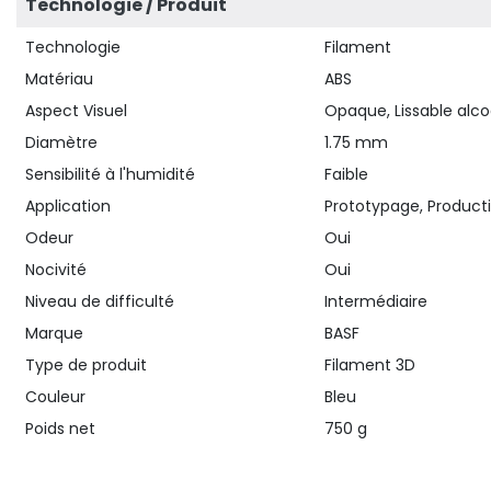
Technologie / Produit
Technologie
Filament
Matériau
ABS
Aspect Visuel
Opaque, Lissable alco
Diamètre
1.75 mm
Sensibilité à l'humidité
Faible
Application
Prototypage, Producti
Odeur
Oui
Nocivité
Oui
Niveau de difficulté
Intermédiaire
Marque
BASF
Type de produit
Filament 3D
Couleur
Bleu
Poids net
750 g