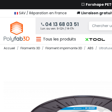
💥
Forshape PE
SAV / Réparation en France
🚚
Livraison gratui
04 13 68 03 51
Lun. au ven. 9-12h / 14-17h
Tous les produits
Accueil
Filaments 3D
Filament imprimante 3D
ABS
Ultrafus