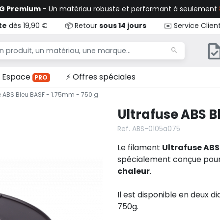
TG Premium
- Un matériau robuste et performant à seulement
te
dès 19,90 €
📦 Retour
sous 14 jours
✉️ Service Clien
Espace
⚡ Offres spéciales
PRO
e ABS Bleu BASF - 1.75mm - 750 g
Ultrafuse ABS B
Ref. ABS-0105a075
Le filament
Ultrafuse ABS
spécialement conçue pour
chaleur
.
Il est disponible en deux 
750g.