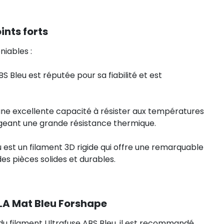
ints forts
niables :
S Bleu est réputée pour sa fiabilité et est
une excellente capacité à résister aux températures
xigeant une grande résistance thermique.
eu est un filament 3D rigide qui offre une remarquable
es pièces solides et durables.
LA Mat Bleu Forshape
n du filament Ultrafuse ABS Bleu, il est recommandé