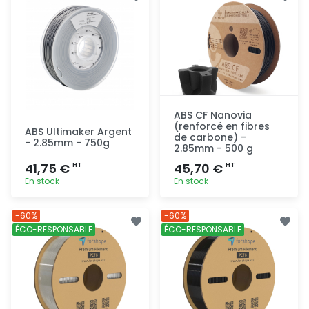
rapide
rapide
ABS CF Nanovia
(renforcé en fibres
ABS Ultimaker Argent
de carbone) -
- 2.85mm - 750g
2.85mm - 500 g
41,75 €
45,70 €
HT
HT
En stock
En stock
Ajout
Ajout
-60%
-60%
rapide
rapide
ÉCO-RESPONSABLE
ÉCO-RESPONSABLE