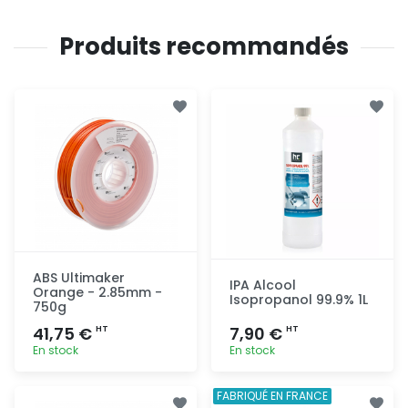
Produits recommandés
ABS Ultimaker
IPA Alcool
Orange - 2.85mm -
Isopropanol 99.9% 1L
750g
41,75 €
7,90 €
HT
HT
En stock
En stock
Ajout
Ajout
FABRIQUÉ EN FRANCE