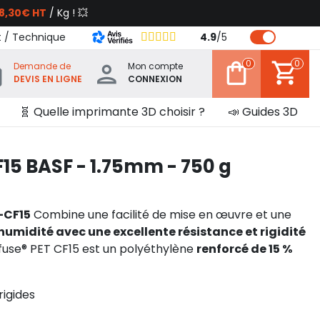
8,30€ HT
/ Kg ! 💥
t / Technique
4.9
/
5
0
0
Demande de
Mon compte
DEVIS EN LIGNE
CONNEXION
🧬 Quelle imprimante 3D choisir ?
📣 Guides 3D
F15 BASF - 1.75mm - 750 g
-CF15
Combine une facilité de mise en œuvre et une
'humidité avec une excellente résistance et rigidité
afuse® PET CF15 est un polyéthylène
renforcé de 15 %
rigides