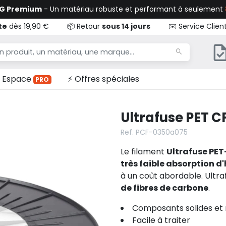
TG Premium
- Un matériau robuste et performant à seulement
te
dès 19,90 €
📦 Retour
sous 14 jours
✉️ Service Clien
Espace
⚡ Offres spéciales
PRO
Ultrafuse PET C
Ref. PCF-0350a075
Le filament
Ultrafuse PET
très faible absorption d
à un coût abordable. Ultr
de fibres de carbone
.
Composants solides et 
Facile à traiter