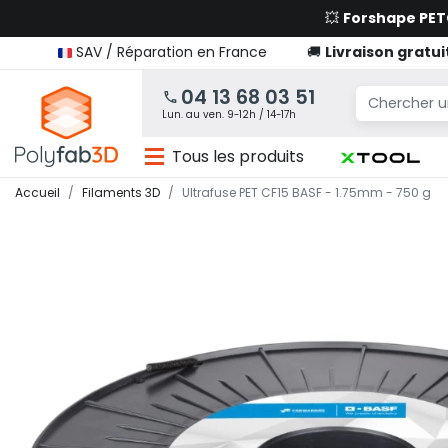
💥
Forshape PE
SAV / Réparation en France
🚚
Livraison gratui
04 13 68 03 51
Lun. au ven. 9-12h / 14-17h
Tous les produits
Accueil
Filaments 3D
Ultrafuse PET CF15 BASF - 1.75mm - 750 g