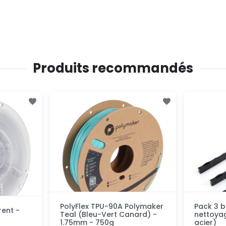
Produits recommandés
PolyFlex TPU-90A Polymaker
Pack 3 b
rent -
Teal (Bleu-Vert Canard) -
nettoyag
1.75mm - 750g
acier)