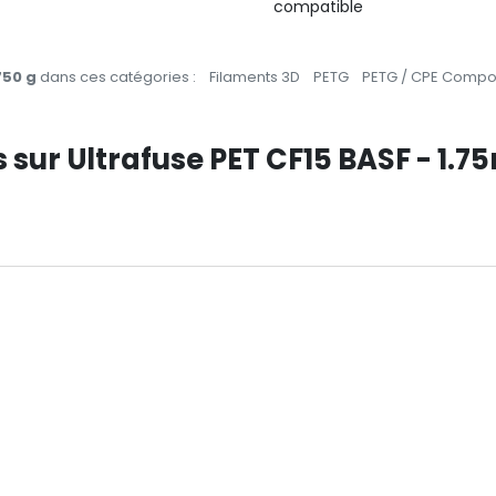
compatible
750 g
dans ces catégories :
Filaments 3D
PETG
PETG / CPE Compo
s sur Ultrafuse PET CF15 BASF - 1.