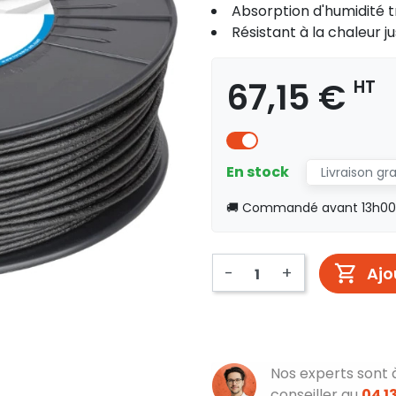
Absorption d'humidité t
Résistant à la chaleur j
67,15 €
HT
En stock
Livraison gr
🚚 Commandé avant 13h00, 
-
+
Ajo
Nos experts sont 
conseiller au
04 13