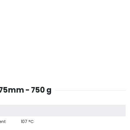
1.75mm - 750 g
ent
107 °C