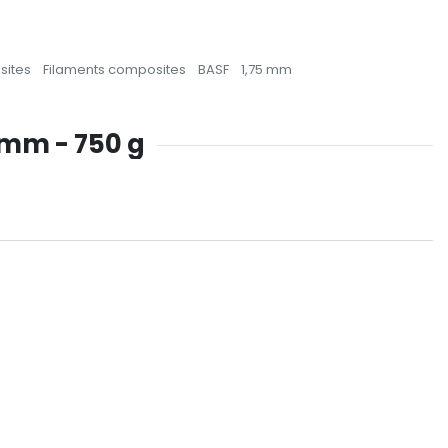
sites
Filaments composites
BASF
1,75 mm
75mm - 750 g