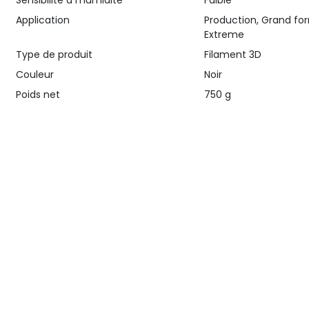
Sensibilité à l'humidité
Faible
Application
Production, Grand for
Extreme
Type de produit
Filament 3D
Couleur
Noir
Poids net
750 g