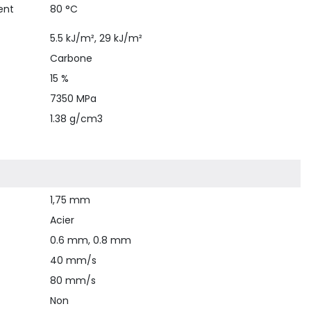
ent
80 °C
5.5 kJ/m², 29 kJ/m²
Carbone
15 %
7350 MPa
1.38 g/cm3
1,75 mm
Acier
0.6 mm, 0.8 mm
40 mm/s
80 mm/s
Non