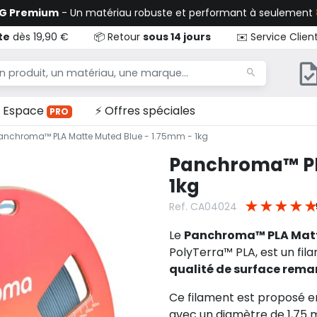
TG Premium
- Un matériau robuste et performant à seulement
te
dès 19,90 €
📦 Retour
sous 14 jours
✉️ Service Clien
Espace
⚡ Offres spéciales
PRO
anchroma™ PLA Matte Muted Blue - 1.75mm - 1kg
Panchroma™ PLA
1kg
★
★
★
★
★
Ref. CA04024
Le
Panchroma™ PLA Matt
PolyTerra™ PLA, est un fil
qualité de surface rem
Ce filament est proposé 
avec un diamètre de 1,75 