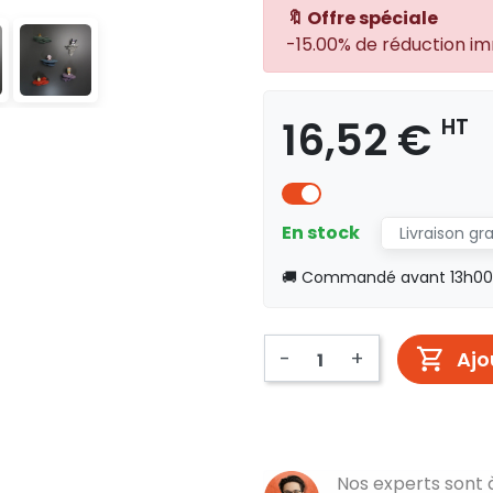
🔖 Offre spéciale
-15.00% de réduction i
16,52 €
HT
En stock
Livraison gr
🚚 Commandé avant 13h00, 
-
+
Ajo
Nos experts sont 