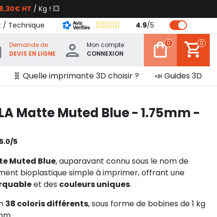
8,30€ HT
/ Kg ! 💥
t / Technique
4.9
/
5
0
0
Demande de
Mon compte
DEVIS EN LIGNE
CONNEXION
🧬 Quelle imprimante 3D choisir ?
📣 Guides 3D
 Matte Muted Blue - 1.75mm -
5.0/5
e Muted Blue
, auparavant connu sous le nom de
ament bioplastique simple à imprimer, offrant une
arquable
et des
couleurs uniques
.
en
38 coloris différents
, sous forme de bobines de 1 kg
mm.