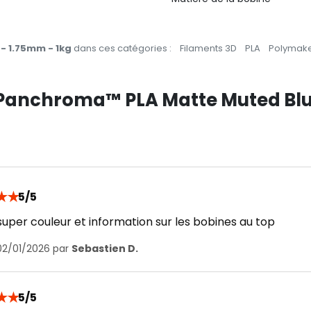
- 1.75mm - 1kg
dans ces catégories :
Filaments 3D
PLA
Polymak
r Panchroma™ PLA Matte Muted Blu
★
★
5/5
super couleur et information sur les bobines au top
02/01/2026 par
Sebastien D.
★
★
5/5