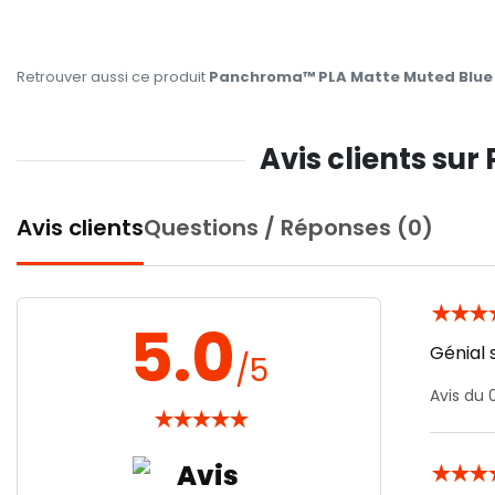
Retrouver aussi ce produit
Panchroma™ PLA Matte Muted Blue 
Avis clients su
Avis clients
Questions / Réponses (0)
★
★
★
5.0
Génial 
/5
Avis du 
★
★
★
★
★
★
★
★