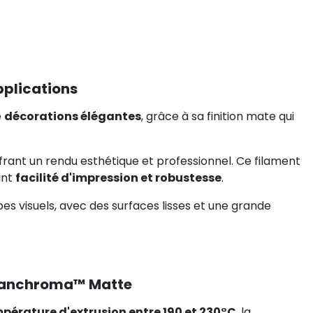
pplications
e
décorations élégantes
, grâce à sa finition mate qui
ffrant un rendu esthétique et professionnel. Ce filament
iant
facilité d'impression et robustesse
.
ypes visuels, avec des surfaces lisses et une grande
 Panchroma™ Matte
pérature d'extrusion entre 190 et 230°C
, la