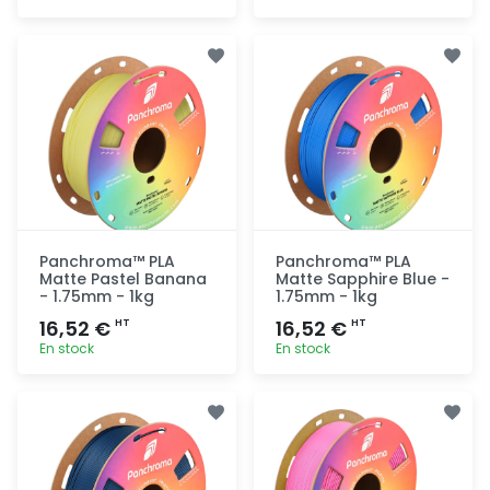
Ajout
Ajout
rapide
rapide
Panchroma™ PLA
Panchroma™ PLA
Matte Pastel Banana
Matte Sapphire Blue -
- 1.75mm - 1kg
1.75mm - 1kg
16,52 €
16,52 €
HT
HT
En stock
En stock
Ajout
Ajout
rapide
rapide