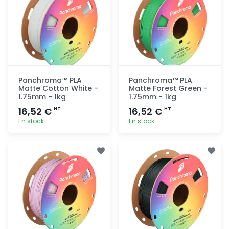
Panchroma™ PLA
Panchroma™ PLA
Matte Cotton White -
Matte Forest Green -
1.75mm - 1kg
1.75mm - 1kg
16,52 €
16,52 €
HT
HT
En stock
En stock
Ajout
Ajout
rapide
rapide