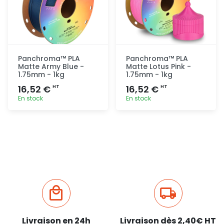
Panchroma™ PLA
Panchroma™ PLA
Matte Army Blue -
Matte Lotus Pink -
1.75mm - 1kg
1.75mm - 1kg
16,52 €
16,52 €
HT
HT
En stock
En stock
Ajout
Ajout
rapide
rapide
Livraison en 24h
Livraison dès 2,40€ HT