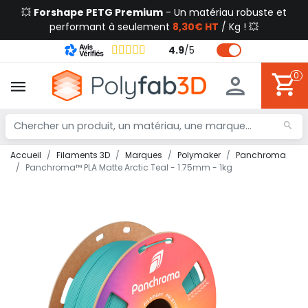
💥
Forshape PETG Premium
- Un matériau robuste et
performant à seulement
8,30€ HT
/ Kg ! 💥
4.9
/
5
0
Accueil
Filaments 3D
Marques
Polymaker
Panchroma
Panchroma™ PLA Matte Arctic Teal - 1.75mm - 1kg