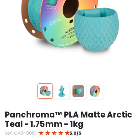
Panchroma™ PLA Matte Arctic
Teal - 1.75mm - 1kg
★
★
★
★
★
Ref. CA04006
5.0/5