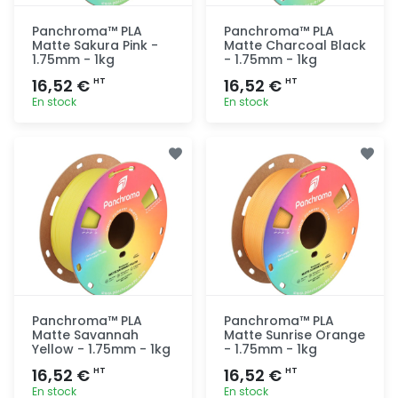
Panchroma™ PLA
Panchroma™ PLA
Matte Sakura Pink -
Matte Charcoal Black
1.75mm - 1kg
- 1.75mm - 1kg
16,52 €
16,52 €
HT
HT
En stock
En stock
Ajout
Ajout
rapide
rapide
Panchroma™ PLA
Panchroma™ PLA
Matte Savannah
Matte Sunrise Orange
Yellow - 1.75mm - 1kg
- 1.75mm - 1kg
16,52 €
16,52 €
HT
HT
En stock
En stock