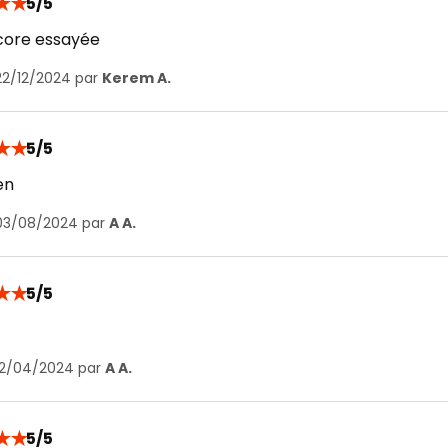
★
★
5/5
core essayée
22/12/2024 par
Kerem A.
★
★
5/5
en
 03/08/2024 par
A A.
★
★
5/5
 12/04/2024 par
A A.
★
★
5/5