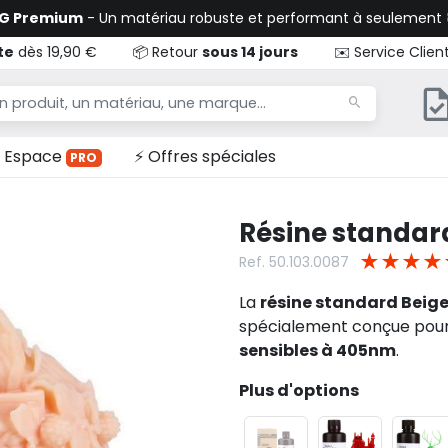
TG Premium
- Un matériau robuste et performant à seulement
te
dès 19,90 €
📦 Retour
sous 14 jours
✉️ Service Clien
Espace
⚡ Offres spéciales
PRO
Résine standard
★
★
★
★
Ref. 50.103.0087
La
résine standard Beige
spécialement conçue pour
sensibles à 405nm
.
Plus d'options