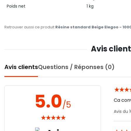
Poids net
1 kg
Retrouver aussi ce produit
Résine standard Beige Elegoo - 100
Avis clien
Avis clients
Questions / Réponses (0)
★
★
★
5.0
Ca conv
/5
Avis du 
★
★
★
★
★