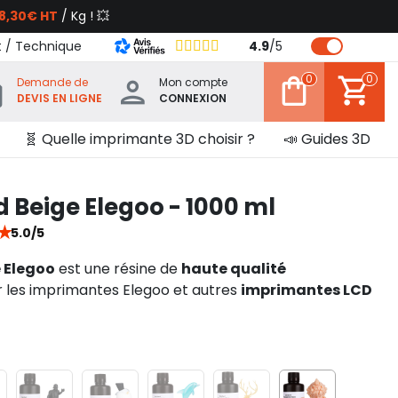
8,30€ HT
/ Kg ! 💥
t / Technique
4.9
/
5
0
0
Demande de
Mon compte
DEVIS EN LIGNE
CONNEXION
🧬 Quelle imprimante 3D choisir ?
📣 Guides 3D
 Beige Elegoo - 1000 ml
★
5.0/5
 Elegoo
est une résine de
haute qualité
 les imprimantes Elegoo et autres
imprimantes LCD