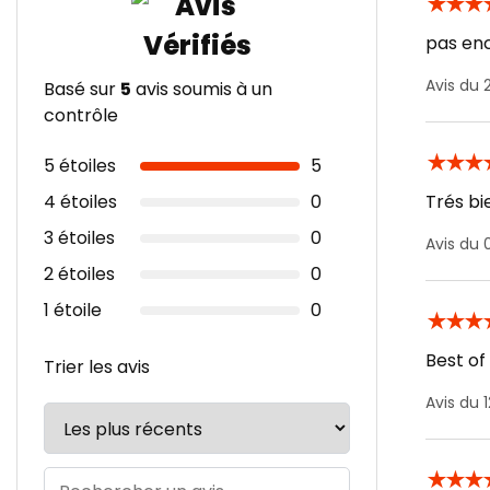
★
★
★
pas en
Avis du 
Basé sur
5
avis soumis à un
contrôle
★
★
★
5 étoiles
5
4 étoiles
0
Trés bi
3 étoiles
0
Avis du
2 étoiles
0
1 étoile
0
★
★
★
Best of
Trier les avis
Avis du
★
★
★