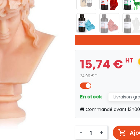
15,74 €
HT
24,99 €
HT
En stock
Livraison gr
🚚 Commandé avant 13h00, 
-
+
Ajo