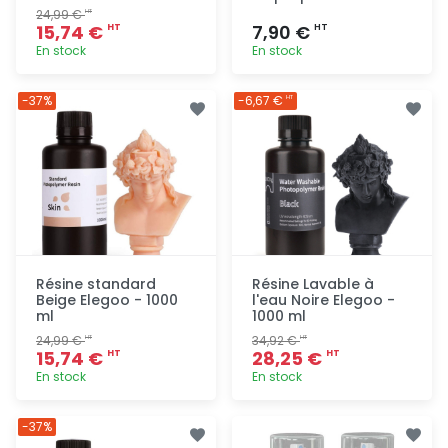
24,99 €
HT
15,74 €
7,90 €
HT
HT
En stock
En stock
Ajout
Ajout
-37%
-6,67 €
HT
rapide
rapide
Résine standard
Résine Lavable à
Beige Elegoo - 1000
l'eau Noire Elegoo -
ml
1000 ml
24,99 €
34,92 €
HT
HT
15,74 €
28,25 €
HT
HT
En stock
En stock
Ajout
Ajout
-37%
rapide
rapide