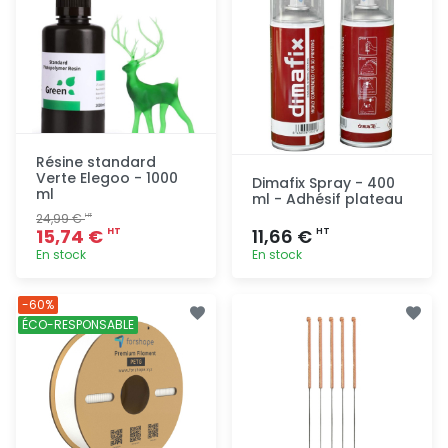
Résine standard
Verte Elegoo - 1000
Dimafix Spray - 400
ml
ml - Adhésif plateau
24,99 €
HT
15,74 €
11,66 €
HT
HT
En stock
En stock
Ajout
Ajout
-60%
rapide
rapide
ÉCO-RESPONSABLE