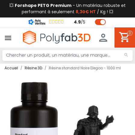
💥
Forshape PETG Premium
- Un matériau robuste et
performant à seulement
8,30€ HT
/ Kg ! 💥
4.9
/
5
0
Accueil
Résine 3D
Résine standard Noire Elegoo - 1000 ml