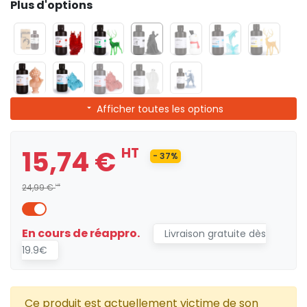
Plus d'options
Afficher toutes les options
15,74 €
HT
- 37%
24,99 €
HT
En cours de réappro.
Livraison gratuite dès
19.9€
Ce produit est actuellement victime de son