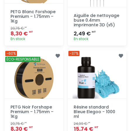
PETG Blanc Forshape
Aiguille de nettoyage
Premium – 1.75mm –
buse 0.4mm
1Kg
imprimante 3D (x5)
20,75 €
HT
8,30 €
2,49 €
HT
HT
En stock
En stock
Ajout
Ajout
-60%
-37%
rapide
rapide
ÉCO-RESPONSABLE
PETG Noir Forshape
Résine standard
Premium – 1.75mm –
Bleue Elegoo - 1000
1Kg
ml
20,75 €
24,99 €
HT
HT
8,30 €
15,74 €
HT
HT