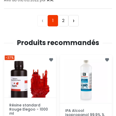
‹
›
1
2
Produits recommandés
-37%
Résine standard
Rouge Elegoo - 1000
IPA Alcool
ml
Isopropanol 99.9% 1L