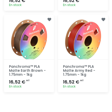
16,52 €
16,52 €
En stock
En stock
Ajout
Ajout
rapide
rapide
Panchroma™ PLA
Panchroma™ PLA
Matte Earth Brown -
Matte Army Red -
1.75mm - 1kg
1.75mm - 1kg
16,52 €
16,52 €
HT
HT
En stock
En stock
Ajout
Ajout
rapide
rapide