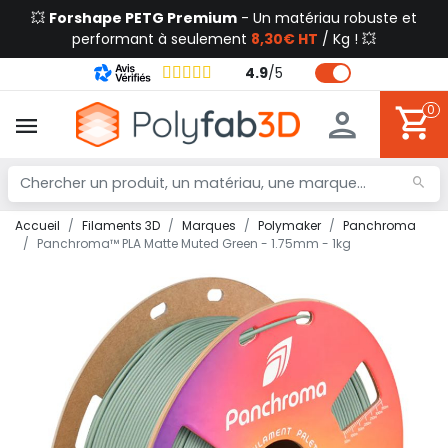
💥
Forshape PETG Premium
- Un matériau robuste et
performant à seulement
8,30€ HT
/ Kg ! 💥
4.9
/
5
0
Accueil
Filaments 3D
Marques
Polymaker
Panchroma
Panchroma™ PLA Matte Muted Green - 1.75mm - 1kg