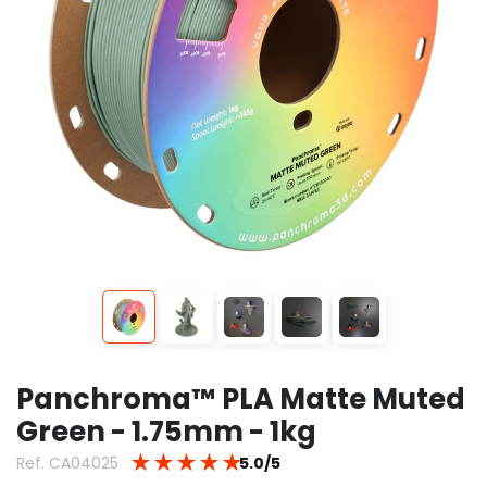
Panchroma™ PLA Matte Muted
Green - 1.75mm - 1kg
★
★
★
★
★
Ref. CA04025
5.0/5