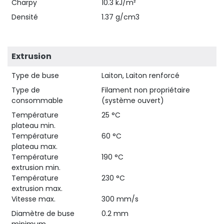
Charpy
10.3 kJ/m²
Densité
1.37 g/cm3
Extrusion
Type de buse
Laiton, Laiton renforcé
Type de
Filament non propriétaire
consommable
(système ouvert)
Température
25 °C
plateau min.
Température
60 °C
plateau max.
Température
190 °C
extrusion min.
Température
230 °C
extrusion max.
Vitesse max.
300 mm/s
Diamètre de buse
0.2 mm
minimum