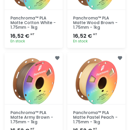
Panchroma™ PLA
Panchroma™ PLA
Matte Cotton White -
Matte Wood Brown -
1.75mm - 1kg
1.75mm - 1kg
16,52 €
16,52 €
HT
HT
En stock
En stock
Ajout
Ajout
rapide
rapide
Panchroma™ PLA
Panchroma™ PLA
Matte Army Brown -
Matte Pastel Peach -
1.75mm - 1kg
1.75mm - 1kg
HT
HT