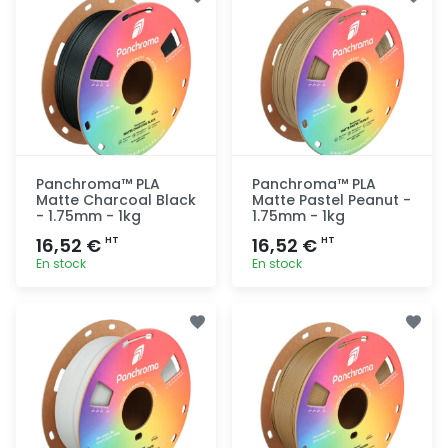
rapide
rapide
Panchroma™ PLA
Panchroma™ PLA
Matte Charcoal Black
Matte Pastel Peanut -
- 1.75mm - 1kg
1.75mm - 1kg
16,52 €
16,52 €
HT
HT
En stock
En stock
Ajout
Ajout
rapide
rapide