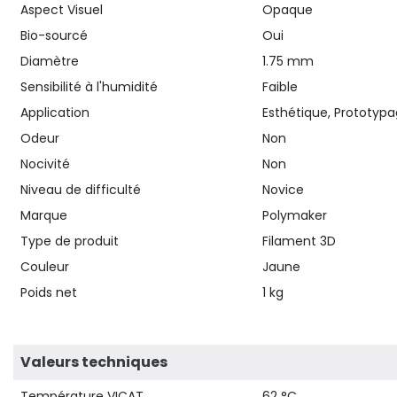
Aspect Visuel
Opaque
Bio-sourcé
Oui
Diamètre
1.75 mm
Sensibilité à l'humidité
Faible
Application
Esthétique, Prototypa
Odeur
Non
Nocivité
Non
Niveau de difficulté
Novice
Marque
Polymaker
Type de produit
Filament 3D
Couleur
Jaune
Poids net
1 kg
Valeurs techniques
Température VICAT
62 °C