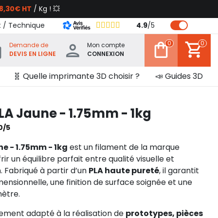
8,30€ HT
/ Kg ! 💥
t / Technique
4.9
/
5
0
0
Demande de
Mon compte
DEVIS EN LIGNE
CONNEXION
🧬 Quelle imprimante 3D choisir ?
📣 Guides 3D
 Jaune - 1.75mm - 1kg
0/5
 - 1.75mm - 1kg
est un filament de la marque
ir un équilibre parfait entre qualité visuelle et
 Fabriqué à partir d’un
PLA haute pureté
, il garantit
mensionnelle, une finition de surface soignée et une
ètre.
rement adapté à la réalisation de
prototypes, pièces