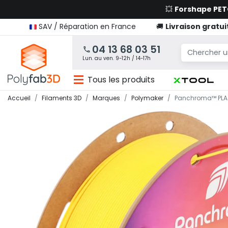
💥
Forshape PE
SAV / Réparation en France
🚚
Livraison gratui
04 13 68 03 51
Lun. au ven. 9-12h / 14-17h
Tous les produits
Accueil
Filaments 3D
Marques
Polymaker
Panchroma™ PLA 