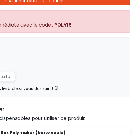
Afficher toutes les options
mmédiate avec le code :
POLY15
atuite
livré chez vous demain !
er
dispensables pour utiliser ce produit
 Box Polymaker (boite seule)