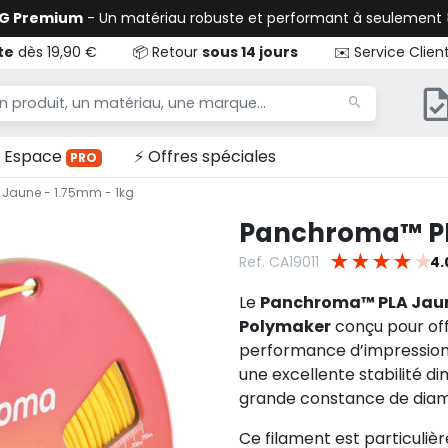
TG Premium
- Un matériau robuste et performant à seulement
te
dès 19,90 €
📦 Retour
sous 14 jours
✉️ Service Clien
Espace
⚡ Offres spéciales
PRO
Jaune - 1.75mm - 1kg
Panchroma™ PLA
★
★
★
★
★
Ref. CA19011
4.
Le
Panchroma™ PLA Jaune
Polymaker
conçu pour offr
performance d’impression.
une excellente stabilité di
grande constance de diam
Ce filament est particuliè