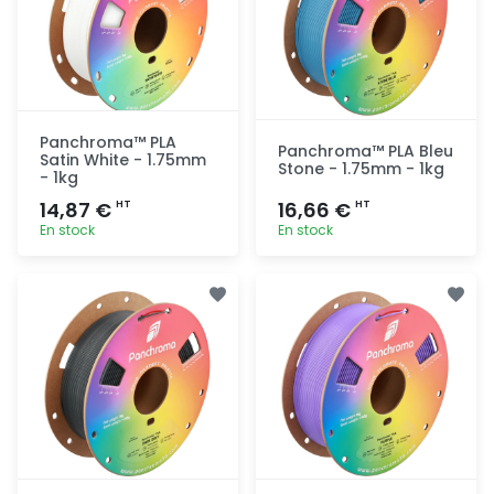
Panchroma™ PLA
Panchroma™ PLA Bleu
Satin White - 1.75mm
Stone - 1.75mm - 1kg
- 1kg
14,87 €
16,66 €
HT
HT
En stock
En stock
Ajout
Ajout
rapide
rapide