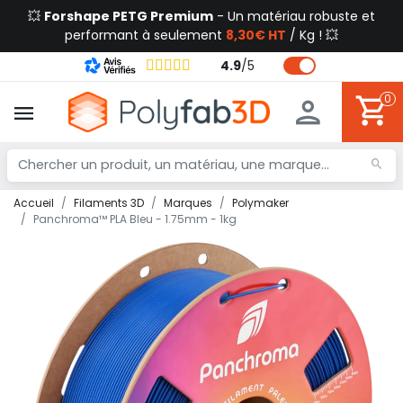
💥
Forshape PETG Premium
- Un matériau robuste et
performant à seulement
8,30€ HT
/ Kg ! 💥
4.9
/
5
0
Accueil
Filaments 3D
Marques
Polymaker
Panchroma™ PLA Bleu - 1.75mm - 1kg