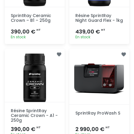
SprintRay Ceramic
Résine SprintRay
Crown – B1 – 250g
Night Guard Flex - 1kg
390,00 €
439,00 €
HT
HT
En stock
En stock
Ajout
Ajout
rapide
rapide
Résine SprintRay
SprintRay ProWash S
Ceramic Crown - A1 -
250g
390,00 €
2 990,00 €
HT
HT