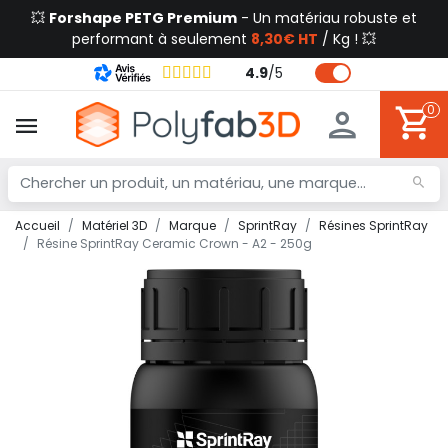
💥
Forshape PETG Premium
- Un matériau robuste et
performant à seulement
8,30€ HT
/ Kg ! 💥
4.9
/
5
0
Accueil
Matériel 3D
Marque
SprintRay
Résines SprintRay
Résine SprintRay Ceramic Crown - A2 - 250g