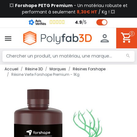
💥
Forshape PETG Premium
- Un matériau robuste et
performant à seulement
8,30€ HT
/ Kg ! 💥
4.9
/
5
0
Accueil
Résine 3D
Marques
Résines Forshape
Résine Verte Forshape Premium - 1Kg