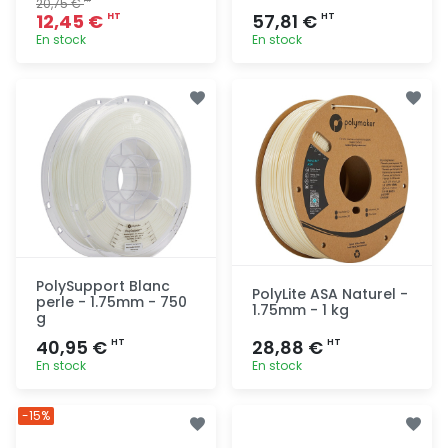
20,75 €
HT
12,45 €
57,81 €
HT
HT
En stock
En stock
Ajout
Ajout
rapide
rapide
PolySupport Blanc
PolyLite ASA Naturel -
perle - 1.75mm - 750
1.75mm - 1 kg
g
40,95 €
28,88 €
HT
HT
En stock
En stock
Ajout
Ajout
-15%
rapide
rapide