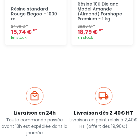
Résine 10K Die and
Résine standard
Model Amande
Rouge Elegoo - 1000
(Almond) Forshape
ml
Premium - 1 kg
24,99 €
28,90 €
HT
HT
15,74 €
18,79 €
HT
HT
En stock
En stock
Ajout
Ajout
rapide
rapide
Livraison en 24h
Livraison dès 2,40€ HT
Toute commande passée
Livraison en point relais à 2,40€
avant 13h est expédiée dans la
HT (offert dès 19,90€)
journée