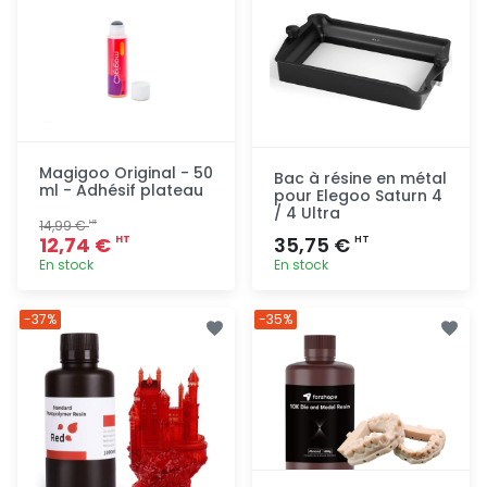
Magigoo Original - 50
Bac à résine en métal
ml - Adhésif plateau
pour Elegoo Saturn 4
/ 4 Ultra
14,99 €
HT
12,74 €
35,75 €
HT
HT
En stock
En stock
Ajout
Ajout
-37%
-35%
rapide
rapide