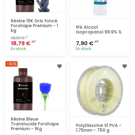
Résine 10K Gris foncé
Forshape Premium - 1
IPA Alcool
kg
Isopropanol 99.9% 1L
28,90 €
HT
18,79 €
7,90 €
HT
HT
En stock
En stock
Ajout
Ajout
-40%
rapide
rapide
Résine Bleue
Translucide Forshape
PolyDissolve S1 PVA -
Premium - 1Kg
1.75mm - 750 g