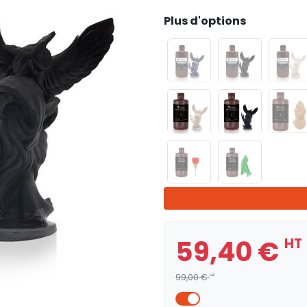
Plus d'options
59,40 €
HT
99,00 €
HT