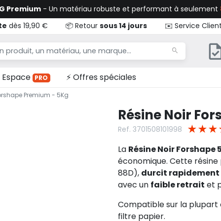
TG Premium
- Un matériau robuste et performant à seulement
te
dès 19,90 €
📦 Retour
sous 14 jours
✉️ Service Clien
Espace
⚡ Offres spéciales
PRO
Forshape Premium - 5Kg
Résine Noir Fo
★
★
★
Ref. 3701508101998
La
Résine Noir Forshape 
économique. Cette résine
88D),
durcit rapidement
avec un
faible retrait
et p
Compatible sur la plupart
filtre papier.