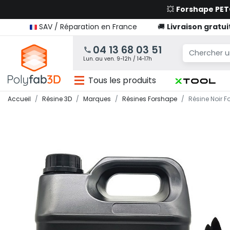
💥
Forshape PE
SAV / Réparation en France
🚚
Livraison gratui
04 13 68 03 51
Lun. au ven. 9-12h / 14-17h
Tous les produits
Accueil
Résine 3D
Marques
Résines Forshape
Résine Noir 