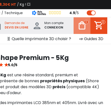
8,30€ HT
/ Kg ! 💥
t / Technique
4.9
/
5
0
0
Demande de
Mon compte
DEVIS EN LIGNE
CONNEXION
🧬 Quelle imprimante 3D choisir ?
📣 Guides 3D
rshape Premium - 5Kg
★
★
5.0/5
5Kg
est une résine standard, premium et
 présente de bonnes
propriétés physiques
(Shore
et produit des modèles 3D
précis
(compatible 4K)
eu d'odeur.
 des imprimantes LCD 385nm et 405nm. Livré avec un