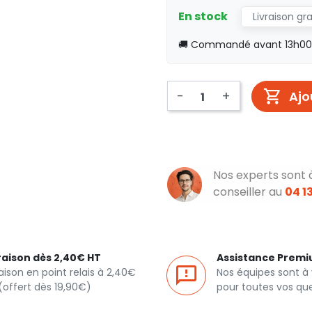
En stock
Livraison gr
🚚 Commandé avant 13h00, 
-
+
Ajo
Nos experts sont 
conseiller au
04 13
raison dès 2,40€ HT
Assistance Prem
raison en point relais à 2,40€
Nos équipes sont à
(offert dès 19,90€)
pour toutes vos qu