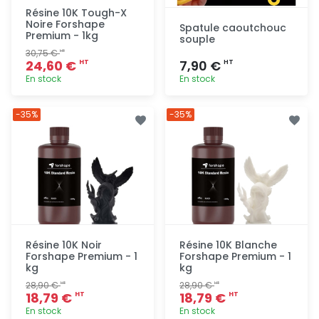
Résine 10K Tough-X
Noire Forshape
Spatule caoutchouc
Premium - 1kg
souple
30,75 €
HT
24,60 €
7,90 €
HT
HT
En stock
En stock
Ajout
Ajout
-35%
-35%
rapide
rapide
Résine 10K Noir
Résine 10K Blanche
Forshape Premium - 1
Forshape Premium - 1
kg
kg
28,90 €
28,90 €
HT
HT
18,79 €
18,79 €
HT
HT
En stock
En stock