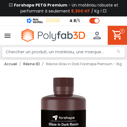
💥
Forshape PETG Premium
- Un matériau robuste et
performant à seulement
8,30€ HT
/ Kg ! 💥
4.9
/
5
0
Accueil
Résine 3D
Résine Glow in Dark Forshape Premium - 1Kg