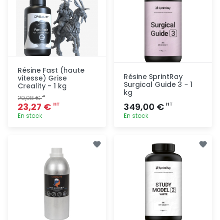
Résine Fast (haute
Résine SprintRay
vitesse) Grise
Surgical Guide 3 - 1
Creality - 1 kg
kg
29,08 €
HT
23,27 €
349,00 €
HT
HT
En stock
En stock
Ajout
Ajout
rapide
rapide