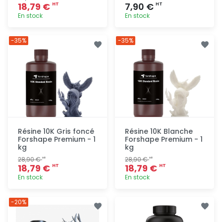
18,79 €
7,90 €
HT
HT
En stock
En stock
Ajout
Ajout
-35%
-35%
rapide
rapide
Résine 10K Gris foncé
Résine 10K Blanche
Forshape Premium - 1
Forshape Premium - 1
kg
kg
28,90 €
28,90 €
HT
HT
18,79 €
18,79 €
HT
HT
En stock
En stock
Ajout
Ajout
-20%
rapide
rapide