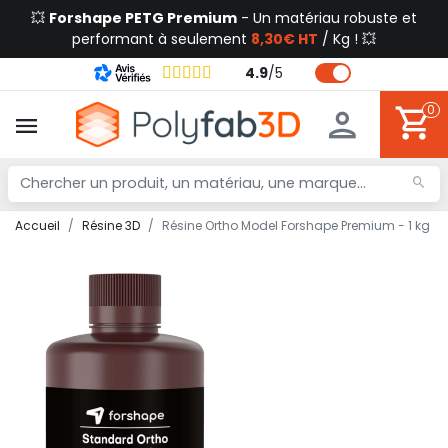
💥
Forshape PETG Premium
- Un matériau robuste et
performant à seulement
8,30€ HT
/ Kg ! 💥
4.9
/
5
0
Accueil
Résine 3D
Résine Ortho Model Forshape Premium - 1 kg