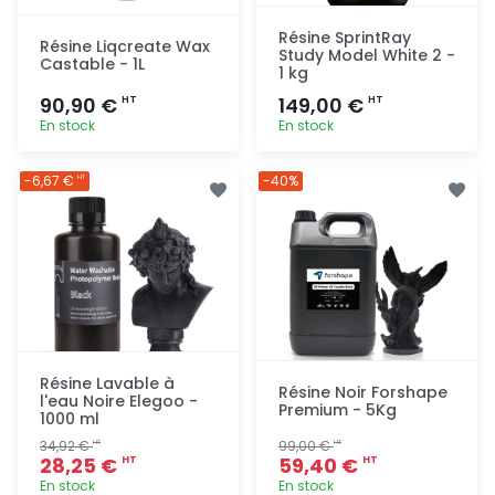
Résine SprintRay
Résine Liqcreate Wax
Study Model White 2 -
Castable - 1L
1 kg
90,90 €
149,00 €
HT
HT
En stock
En stock
Ajout
Ajout
-6,67 €
-40%
HT
rapide
rapide
Résine Lavable à
Résine Noir Forshape
l'eau Noire Elegoo -
Premium - 5Kg
1000 ml
34,92 €
99,00 €
HT
HT
28,25 €
59,40 €
HT
HT
En stock
En stock