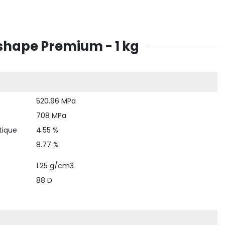
shape Premium - 1 kg
520.96 MPa
708 MPa
tique
4.55 %
8.77 %
1.25 g/cm3
88 D