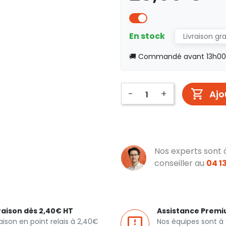
En stock
Livraison gr
🚚 Commandé avant 13h00, 
-
+
Ajo
Nos experts sont 
conseiller au
04 13
raison dès 2,40€ HT
Assistance Prem
raison en point relais à 2,40€
Nos équipes sont à