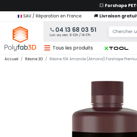
💥
Forshape PE
SAV / Réparation en France
🚚
Livraison gratui
04 13 68 03 51
Lun. au ven. 9-12h / 14-17h
Tous les produits
Accueil
Résine 3D
Résine 10K Amande (Almond) Forshape Premiu