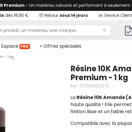
TG Premium
- Un matériau robuste et performant à seulement
te
dès 19,90 €
📦 Retour
sous 14 jours
✉️ Service Clien
Espace
⚡ Offres spéciales
PRO
m - 1 kg
Résine 10K Am
Premium - 1 kg
Ref. 3701508103275
La
Résine 10K Amande (
haute qualité ! Elle perme
finition lisse et un faible 
Compatible avec la plupa