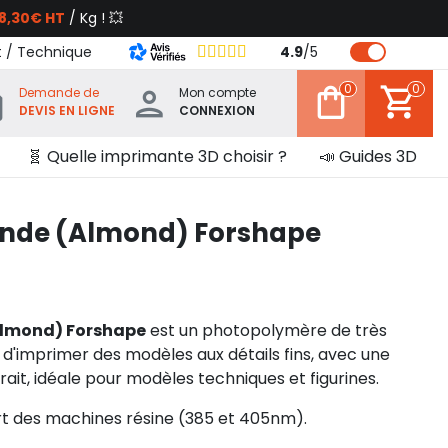
8,30€ HT
/ Kg ! 💥
t / Technique
4.9
/
5
0
0
Demande de
Mon compte
DEVIS EN LIGNE
CONNEXION
🧬 Quelle imprimante 3D choisir ?
📣 Guides 3D
ande (Almond) Forshape
Almond) Forshape
est un photopolymère de très
t d'imprimer des modèles aux détails fins, avec une
retrait, idéale pour modèles techniques et figurines.
rt des machines résine
(385 et 405nm).