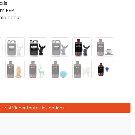
ails
ilm FEP
ible odeur
Afficher toutes les options