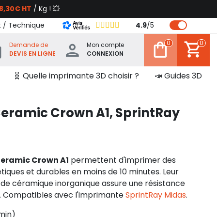
8,30€ HT
/ Kg ! 💥
t / Technique
4.9
/
5
0
0
Demande de
Mon compte
DEVIS EN LIGNE
CONNEXION
🧬 Quelle imprimante 3D choisir ?
📣 Guides 3D
Ceramic Crown A1, SprintRay
Ceramic Crown A1
permettent d'imprimer des
iques et durables en moins de 10 minutes. Leur
% de céramique inorganique assure une résistance
l. Compatibles avec l'imprimante
SprintRay Midas
.
min)