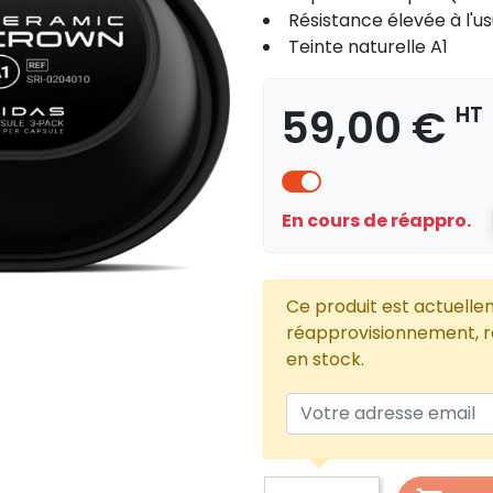
Résistance élevée à l'u
Teinte naturelle A1
59,00 €
HT
En cours de réappro.
Ce produit est actuelle
réapprovisionnement, re
en stock.