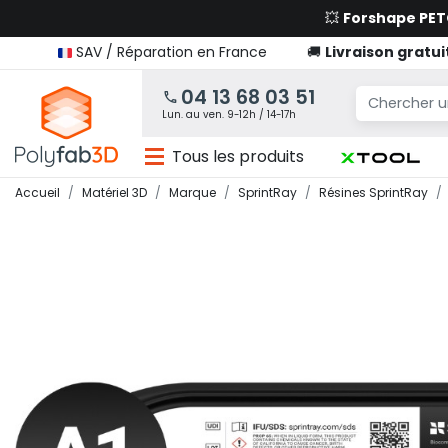
💥
Forshape PE
SAV / Réparation en France
🚚
Livraison gratui
04 13 68 03 51
Lun. au ven. 9-12h / 14-17h
Tous les produits
Accueil
Matériel 3D
Marque
SprintRay
Résines SprintRay