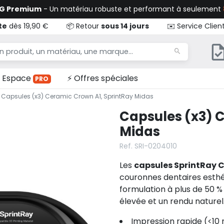
TG Premium
- Un matériau robuste et performant à seulement
te
dès 19,90 €
📦 Retour
sous 14 jours
✉️ Service Clien
Espace
⚡ Offres spéciales
PRO
Capsules (x3) Ceramic Crown A1, SprintRay Midas
Capsules (x3) 
Midas
Ref. SRI-0204010
Les
capsules SprintRay 
couronnes dentaires esthét
formulation à plus de 50 
élevée et un rendu nature
Impression rapide (<10 