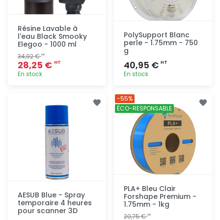
Résine Lavable à
PolySupport Blanc
l'eau Black Smooky
perle - 1.75mm - 750
Elegoo - 1000 ml
g
34,92 €
HT
28,25 €
40,95 €
HT
HT
En stock
En stock
Ajout
Ajout
-55%
rapide
rapide
ÉCO-RESPONSABLE
PLA+ Bleu Clair
AESUB Blue - Spray
Forshape Premium -
temporaire 4 heures
1.75mm - 1kg
pour scanner 3D
20,75 €
HT