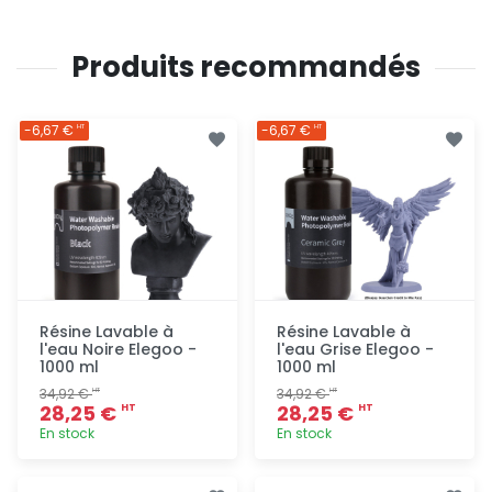
Produits recommandés
-6,67 €
-6,67 €
HT
HT
Résine Lavable à
Résine Lavable à
l'eau Noire Elegoo -
l'eau Grise Elegoo -
1000 ml
1000 ml
34,92 €
34,92 €
HT
HT
28,25 €
28,25 €
HT
HT
En stock
En stock
Ajout
Ajout