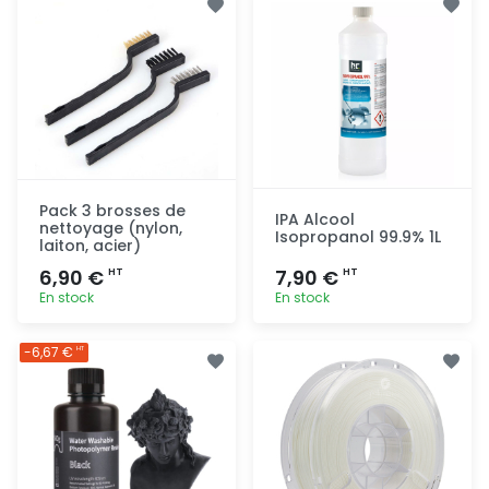
rapide
rapide
Pack 3 brosses de
IPA Alcool
nettoyage (nylon,
Isopropanol 99.9% 1L
laiton, acier)
6,90 €
7,90 €
HT
HT
En stock
En stock
Ajout
Ajout
-6,67 €
HT
rapide
rapide