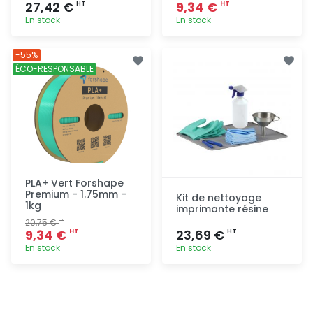
27,42 €
9,34 €
HT
HT
En stock
En stock
Ajout
Ajout
-55%
rapide
rapide
ÉCO-RESPONSABLE
PLA+ Vert Forshape
Premium - 1.75mm -
Kit de nettoyage
1kg
imprimante résine
20,75 €
HT
9,34 €
23,69 €
HT
HT
En stock
En stock
Ajout
Ajout
rapide
rapide