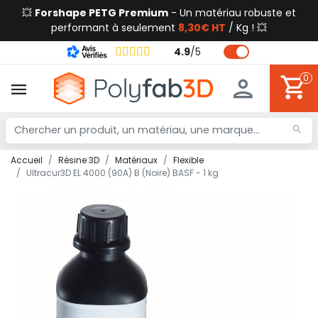
💥
Forshape PETG Premium
- Un matériau robuste et
performant à seulement
8,30€ HT
/ Kg ! 💥
4.9
/
5
0
Accueil
Résine 3D
Matériaux
Flexible
Ultracur3D EL 4000 (90A) B (Noire) BASF - 1 kg