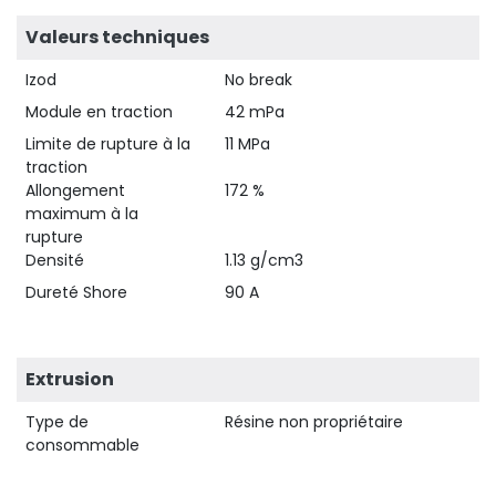
Valeurs techniques
Izod
No break
Module en traction
42 mPa
Limite de rupture à la
11 MPa
traction
Allongement
172 %
maximum à la
rupture
Densité
1.13 g/cm3
Dureté Shore
90 A
Extrusion
Type de
Résine non propriétaire
consommable