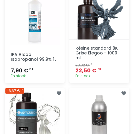
Résine standard 8K
Grise Elegoo - 1000
IPA Alcool
ml
Isopropanol 99.9% 1L
29,92 €
HT
7,90 €
22,50 €
HT
HT
En stock
En stock
Ajout
Ajout
-6,67 €
HT
rapide
rapide