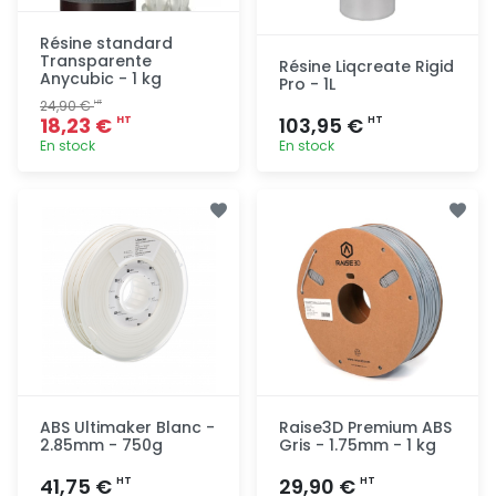
Résine standard
Transparente
Résine Liqcreate Rigid
Anycubic - 1 kg
Pro - 1L
24,90 €
HT
18,23 €
103,95 €
HT
HT
En stock
En stock
Ajout
Ajout
rapide
rapide
ABS Ultimaker Blanc -
Raise3D Premium ABS
2.85mm - 750g
Gris - 1.75mm - 1 kg
41,75 €
29,90 €
HT
HT