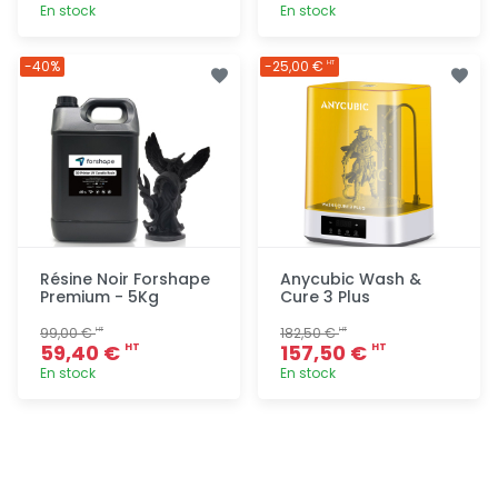
En stock
En stock
Ajout
Ajout
-40%
-25,00 €
HT
rapide
rapide
Résine Noir Forshape
Anycubic Wash &
Premium - 5Kg
Cure 3 Plus
99,00 €
182,50 €
HT
HT
59,40 €
157,50 €
HT
HT
En stock
En stock
Ajout
Ajout
rapide
rapide