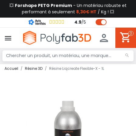
💥
Forshape PETG Premium
- Un matériau robuste et
performant à seulement
8,30€ HT
/ Kg ! 💥
4.9
/
5
0
Accueil
Résine 3D
Résine Liqcreate Flexible-X - 1L