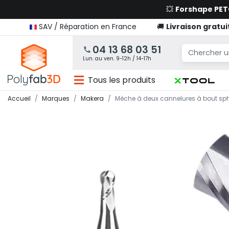
💥
Forshape PE
SAV / Réparation en France
🚚
Livraison gratui
04 13 68 03 51
Lun. au ven. 9-12h / 14-17h
Tous les produits
Accueil
Marques
Makera
Mèche à deux cannelures à bout s