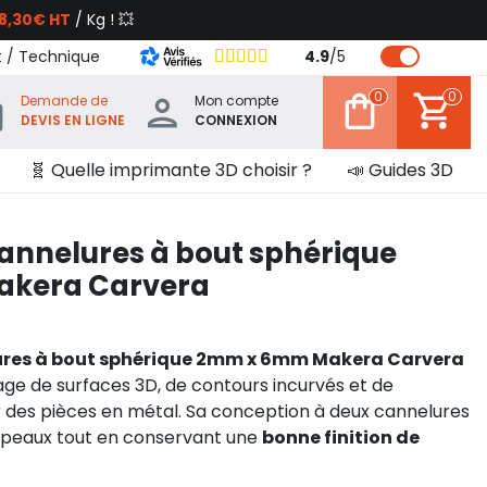
8,30€ HT
/ Kg ! 💥
t / Technique
4.9
/
5
0
0
Demande de
Mon compte
DEVIS EN LIGNE
CONNEXION
🧬 Quelle imprimante 3D choisir ?
📣 Guides 3D
annelures à bout sphérique
akera Carvera
ures à bout sphérique 2mm x 6mm Makera Carvera
inage de surfaces 3D, de contours incurvés et de
des pièces en métal. Sa conception à deux cannelures
copeaux tout en conservant une
bonne finition de