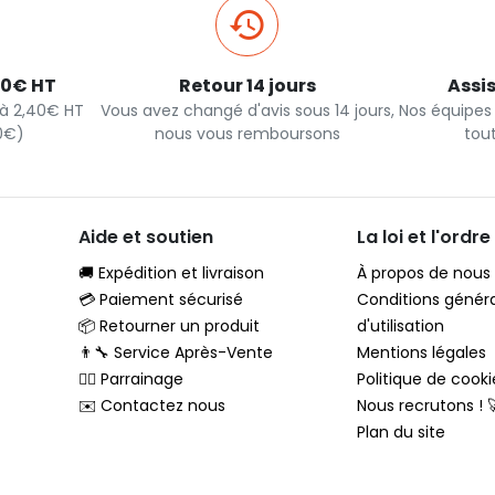
40€ HT
Retour 14 jours
Assi
s à 2,40€ HT
Vous avez changé d'avis sous 14 jours,
Nos équipes
90€)
nous vous remboursons
tou
Aide et soutien
La loi et l'ordre
🚚 Expédition et livraison
À propos de nous
💳 Paiement sécurisé
Conditions génér
📦 Retourner un produit
d'utilisation
👨‍🔧 Service Après-Vente
Mentions légales
🦸‍♂️ Parrainage
Politique de cooki
✉️ Contactez nous
Nous recrutons ! 
Plan du site