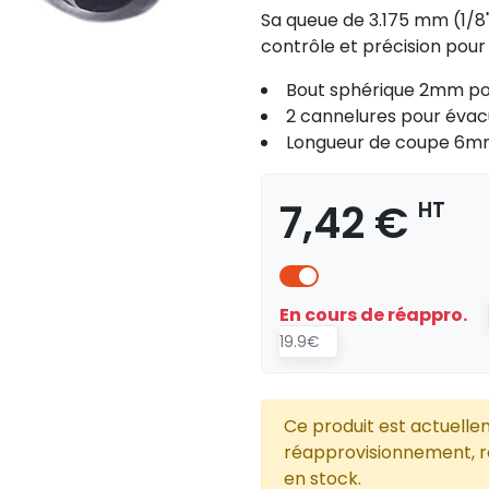
Sa queue de 3.175 mm (1/8
contrôle et précision pour 
Bout sphérique 2mm po
2 cannelures pour éva
Longueur de coupe 6
7,42 €
HT
En cours de réappro.
19.9€
Ce produit est actuelle
réapprovisionnement, re
en stock.