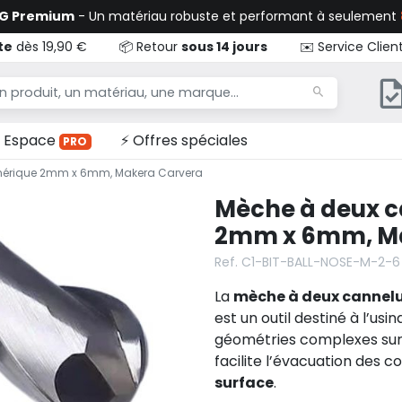
TG Premium
- Un matériau robuste et performant à seulement
te
dès 19,90 €
📦 Retour
sous 14 jours
✉️ Service Clien
Espace
⚡ Offres spéciales
PRO
phérique 2mm x 6mm, Makera Carvera
Mèche à deux c
2mm x 6mm, M
Ref. C1-BIT-BALL-NOSE-M-2-6
La
mèche à deux cannel
est un outil destiné à l’us
géométries complexes sur 
facilite l’évacuation des 
surface
.