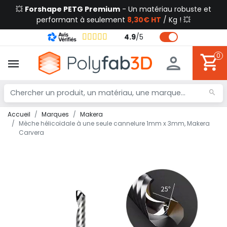
💥
Forshape PETG Premium
- Un matériau robuste et
performant à seulement
8,30€ HT
/ Kg ! 💥
4.9
/
5
0
Accueil
Marques
Makera
Mèche hélicoïdale à une seule cannelure 1mm x 3mm, Makera
Carvera