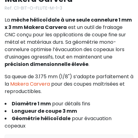
Ref. C1-BIT-O-FLUTE-M-1-3
La
mèche hélicoïdale à une seule cannelure 1 mm
x 3 mm Makera Carvera
est un outil de fraisage
CNC conçu pour les applications de coupe fine sur
métal et matériaux durs. Sa géométrie mono-
cannelure optimise l’évacuation des copeaux lors
d’usinages agressifs, tout en maintenant une
précision dimensionnelle élevée
.
Sa queue de 3.175 mm (1/8") s’adapte parfaitement à
la
Makera Carvera
pour des coupes maîtrisées et
reproductibles.
Diamètre 1 mm
pour détails fins
Longueur de coupe 3 mm
Géométrie hélicoïdale
pour évacuation
copeaux