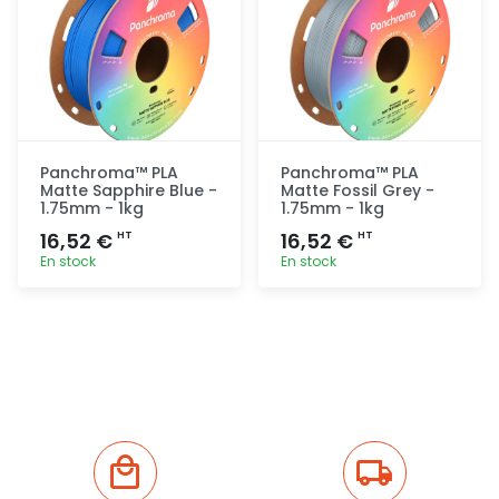
Panchroma™ PLA
Panchroma™ PLA
Matte Sapphire Blue -
Matte Fossil Grey -
1.75mm - 1kg
1.75mm - 1kg
16,52 €
16,52 €
HT
HT
En stock
En stock
Ajout
Ajout
rapide
rapide