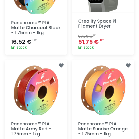
Creality Space Pi
Panchroma™ PLA
Filament Dryer
Matte Charcoal Black
- 1.75mm - 1kg
57,50 €
HT
16,52 €
51,75 €
HT
HT
En stock
En stock
Ajout
Ajout
rapide
rapide
Panchroma™ PLA
Panchroma™ PLA
Matte Army Red -
Matte Sunrise Orange
1.75mm - 1kg
- 1.75mm - 1kg