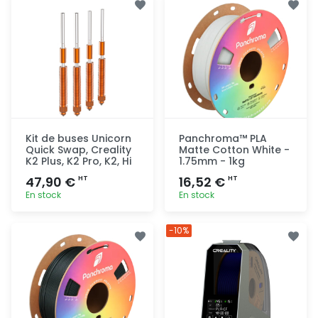
Kit de buses Unicorn
Panchroma™ PLA
Quick Swap, Creality
Matte Cotton White -
K2 Plus, K2 Pro, K2, Hi
1.75mm - 1kg
47,90 €
16,52 €
HT
HT
En stock
En stock
Ajout
Ajout
-10%
rapide
rapide