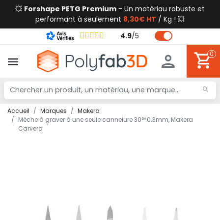
💥
Forshape PETG Premium
- Un matériau robuste et
performant à seulement
8,30€ HT
/ Kg ! 💥
4.9
/
5
0
Accueil
Marques
Makera
Mèche à graver à une seule cannelure 30°*0.3mm, Makera
Carvera