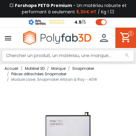
💥
Forshape PETG Premium
- Un matériau robuste et
performant à seulement
8,30€ HT
/ Kg ! 💥
4.9
/
5
0
Accueil
Matériel 3D
Marque
Snapmaker
Pièces détachées Snapmaker
Module Laser, Snapmaker Artisan & Ray - 40W