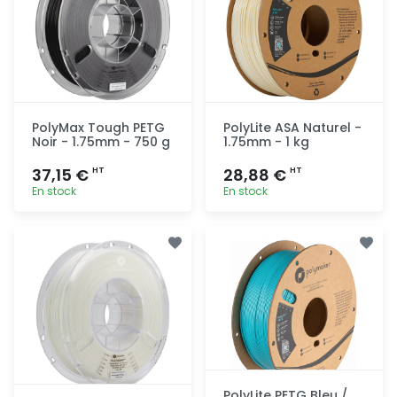
PolyMax Tough PETG
PolyLite ASA Naturel -
Noir - 1.75mm - 750 g
1.75mm - 1 kg
37,15 €
28,88 €
HT
HT
En stock
En stock
Ajout
Ajout
rapide
rapide
PolyLite PETG Bleu /