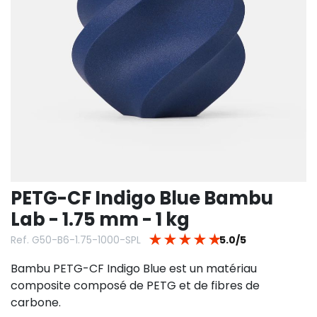
PETG-CF Indigo Blue Bambu
Lab - 1.75 mm - 1 kg
★
★
★
★
★
Ref. G50-B6-1.75-1000-SPL
5.0/5
Bambu PETG-CF Indigo Blue est un matériau
composite composé de PETG et de fibres de
carbone.