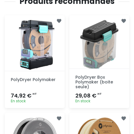
Produits recommandés
PolyDryer Box
PolyDryer Polymaker
Polymaker (boite
seule)
74,92 €
29,08 €
HT
HT
En stock
En stock
Ajout
Ajout
rapide
rapide