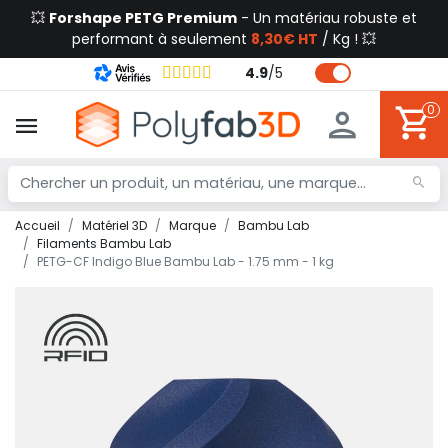
💥
Forshape PETG Premium
- Un matériau robuste et
performant à seulement
8,30€ HT
/ Kg ! 💥
4.9
/
5
0
Accueil
Matériel 3D
Marque
Bambu Lab
Filaments Bambu Lab
PETG-CF Indigo Blue Bambu Lab - 1.75 mm - 1 kg