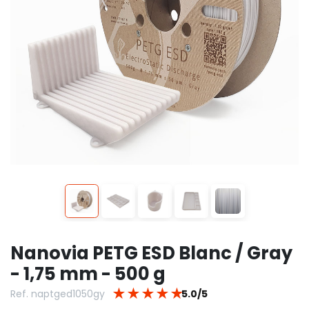
Nanovia PETG ESD Blanc / Gray
- 1,75 mm - 500 g
★
★
★
★
★
Ref. naptged1050gy
5.0/5