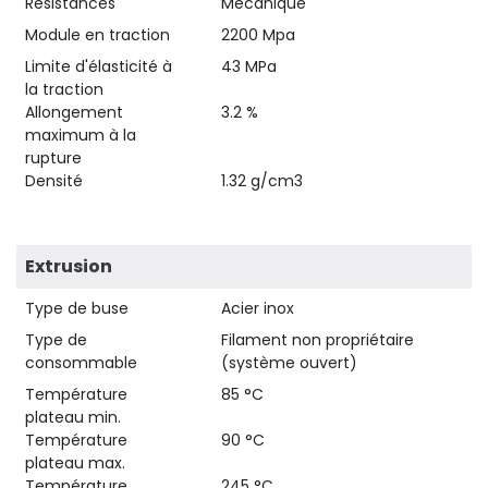
Résistances
Mécanique
Module en traction
2200 Mpa
Limite d'élasticité à
43 MPa
la traction
Allongement
3.2 %
maximum à la
rupture
Densité
1.32 g/cm3
Extrusion
Type de buse
Acier inox
Type de
Filament non propriétaire
consommable
(système ouvert)
Température
85 °C
plateau min.
Température
90 °C
plateau max.
Température
245 °C