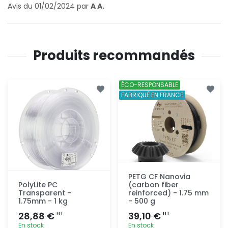
Avis du 01/02/2024 par
A A.
Produits recommandés
ÉCO-RESPONSABLE
FABRIQUÉ EN FRANCE
PETG CF Nanovia
PolyLite PC
(carbon fiber
Transparent -
reinforced) - 1.75 mm
1.75mm - 1 kg
- 500 g
28,88 €
39,10 €
HT
HT
En stock
En stock