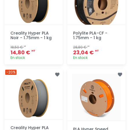
Creality Hyper PLA
Polylite PLA-CF -
Noir - 1.75mm - 1 kg
1.75mm - 1 kg
18,50 €
28,80 €
HT
HT
14,80 €
23,04 €
HT
HT
En stock
En stock
Ajout
Ajout
-20%
rapide
rapide
Creality Hyper PLA
PLA Hyper Speed