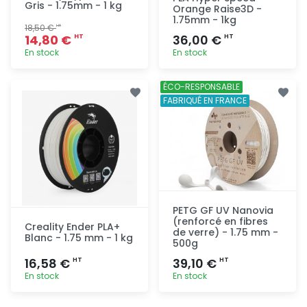
Gris - 1.75mm - 1 kg
Orange Raise3D -
1.75mm - 1kg
18,50 €
HT
14,80 €
36,00 €
HT
HT
En stock
En stock
Ajout
Ajout
ÉCO-RESPONSABLE
rapide
rapide
FABRIQUÉ EN FRANCE
PETG GF UV Nanovia
(renforcé en fibres
Creality Ender PLA+
de verre) - 1.75 mm -
Blanc - 1.75 mm - 1 kg
500g
16,58 €
39,10 €
HT
HT
En stock
En stock
Ajout
Ajout