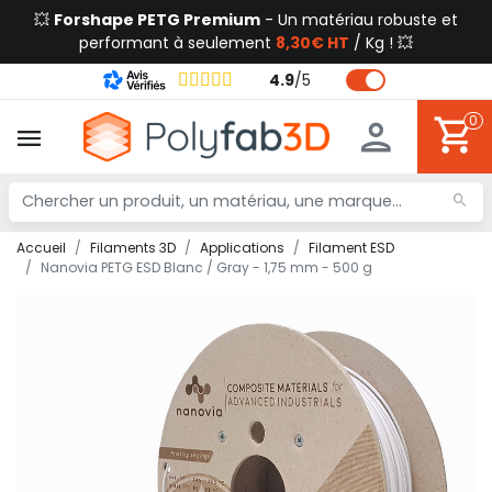
💥
Forshape PETG Premium
- Un matériau robuste et
performant à seulement
8,30€ HT
/ Kg ! 💥
4.9
/
5
0
Accueil
Filaments 3D
Applications
Filament ESD
Nanovia PETG ESD Blanc / Gray - 1,75 mm - 500 g