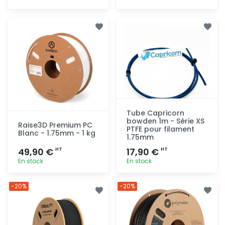
Ajout
Ajout
rapide
rapide
Tube Capricorn
bowden 1m - Série XS
Raise3D Premium PC
PTFE pour filament
Blanc - 1.75mm - 1 kg
1.75mm
49,90 €
17,90 €
HT
HT
En stock
En stock
Ajout
Ajout
-20%
-20%
rapide
rapide