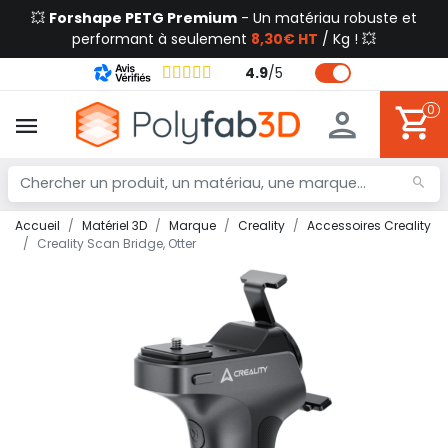
💥
Forshape PETG Premium
- Un matériau robuste et
performant à seulement
8,30€ HT
/ Kg ! 💥
4.9
/
5
0
Accueil
Matériel 3D
Marque
Creality
Accessoires Creality
Creality Scan Bridge, Otter