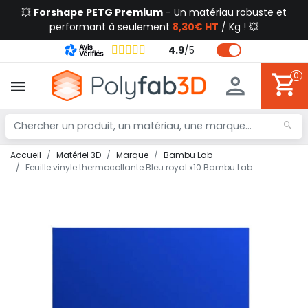
💥
Forshape PETG Premium
- Un matériau robuste et
performant à seulement
8,30€ HT
/ Kg ! 💥
4.9
/
5
0
Accueil
Matériel 3D
Marque
Bambu Lab
Feuille vinyle thermocollante Bleu royal x10 Bambu Lab