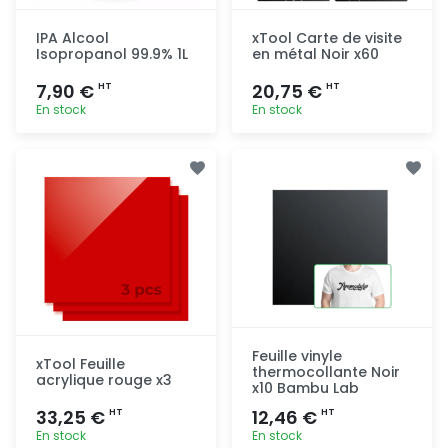
IPA Alcool
xTool Carte de visite
Isopropanol 99.9% 1L
en métal Noir x60
7,90 €
20,75 €
HT
HT
En stock
En stock
Ajout
Ajout
rapide
rapide
Feuille vinyle
xTool Feuille
thermocollante Noir
acrylique rouge x3
x10 Bambu Lab
33,25 €
12,46 €
HT
HT
En stock
En stock