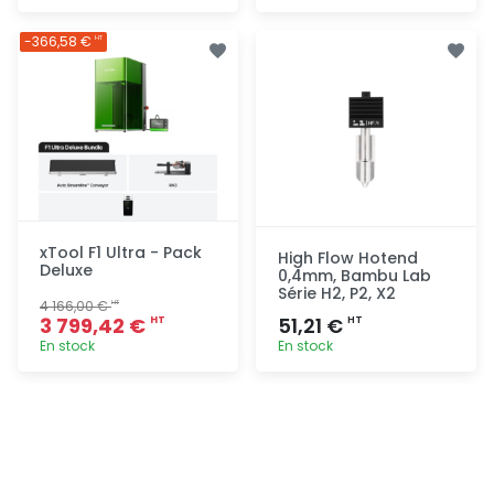
Ajout
Ajout
-366,58 €
HT
rapide
rapide
xTool F1 Ultra - Pack
High Flow Hotend
Deluxe
0,4mm, Bambu Lab
Série H2, P2, X2
4 166,00 €
HT
3 799,42 €
51,21 €
HT
HT
En stock
En stock
Ajout
Ajout
rapide
rapide