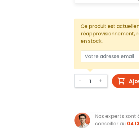
Ce produit est actuelle
réapprovisionnement, re
en stock.
-
+
Ajo
Nos experts sont 
conseiller au
04 13