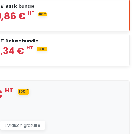
E1 Basic bundle
E1 Deluxe bundle
2 215,57 €
HT
2 389,86 €
HT
100
HT
€
HT
100
HT
HT
0,00 €
Livraison gratuite
3 185,34 €
HT
118.8
HT