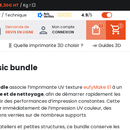
8,30€ HT
/ Kg ! 💥
t / Technique
4.9
/
5
0
0
Demande de
Mon compte
DEVIS EN LIGNE
CONNEXION
🧬 Quelle imprimante 3D choisir ?
📣 Guides 3D
sic bundle
ndle
associe l’imprimante UV texture
eufyMake E1
à un
re et de nettoyage
, afin de démarrer rapidement les
ir des performances d’impression constantes. Cette
er immédiatement de l’impression UV couleur, des
itions vernies sur de nombreux supports.
ateliers et petites structures, ce bundle conserve les