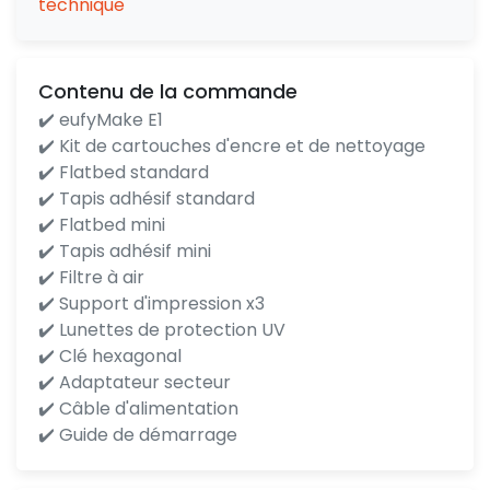
technique
Contenu de la commande
✔️ eufyMake E1
✔️ Kit de cartouches d'encre et de nettoyage
✔️ Flatbed standard
✔️ Tapis adhésif standard
✔️ Flatbed mini
✔️ Tapis adhésif mini
✔️ Filtre à air
✔️ Support d'impression x3
✔️ Lunettes de protection UV
✔️ Clé hexagonal
✔️ Adaptateur secteur
✔️ Câble d'alimentation
✔️ Guide de démarrage