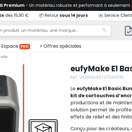
TG Premium
- Un matériau robuste et performant à seulement
te
dès 19,90 €
📦 Retour
sous 14 jours
✉️ Service Clien
Espace
⚡ Offres spéciales
PRO
ndle
eufyMake E1 Ba
Ref. V8260G40+V7240010
Le
eufyMake E1 Basic Bu
kit de cartouches d’enc
productions et de mainten
solution permet de profit
effets de relief et des fin
Conçu pour les créateurs, 