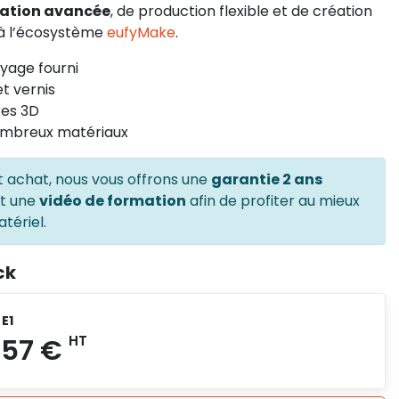
sation avancée
, de production flexible et de création
 à l’écosystème
eufyMake
.
oyage fourni
t vernis
res 3D
ombreux matériaux
t achat, nous vous offrons une
garantie 2 ans
et une
vidéo de formation
afin de profiter au mieux
tériel.
ck
E1