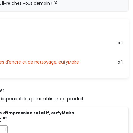
livré chez vous demain !
HT
0,00 €
x 1
hes d'encre et de nettoyage, eufyMake
x 1
er
dispensables pour utiliser ce produit
e d’impression rotatif, eufyMake