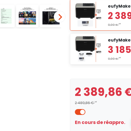
eufyMake 
eufyMake 
2 389,86 
2 489,86 €
HT
En cours de réappro.