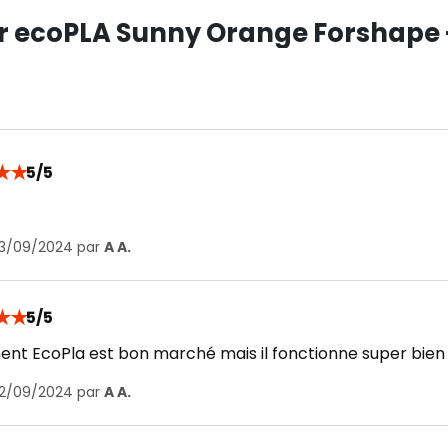
ur ecoPLA Sunny Orange Forshape 
★
★
5/5
 13/09/2024 par
A A.
★
★
5/5
ment EcoPla est bon marché mais il fonctionne super bi
 12/09/2024 par
A A.