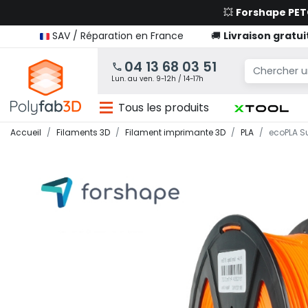
💥
Forshape PE
SAV / Réparation en France
🚚
Livraison gratui
04 13 68 03 51
Lun. au ven. 9-12h / 14-17h
Tous les produits
Accueil
Filaments 3D
Filament imprimante 3D
PLA
ecoPLA S