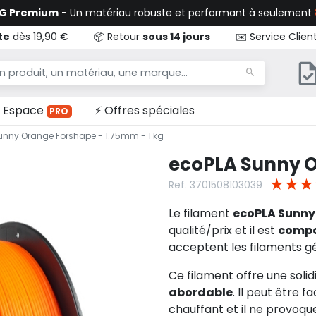
TG Premium
- Un matériau robuste et performant à seulement
te
dès 19,90 €
📦 Retour
sous 14 jours
✉️ Service Clien
Espace
⚡ Offres spéciales
PRO
unny Orange Forshape - 1.75mm - 1 kg
ecoPLA Sunny O
★
★
★
Ref. 3701508103039
Le filament
ecoPLA Sunny
qualité/prix et il est
compa
acceptent les filaments g
Ce filament offre une solid
abordable
. Il peut être 
chauffant et il ne provoq