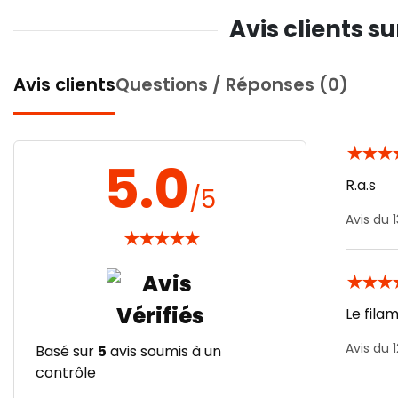
Avis clients s
Avis clients
Questions / Réponses (0)
★
★
★
5.0
R.a.s
/5
Avis du
★
★
★
★
★
★
★
★
Le fila
Avis du
Basé sur
5
avis soumis à un
contrôle