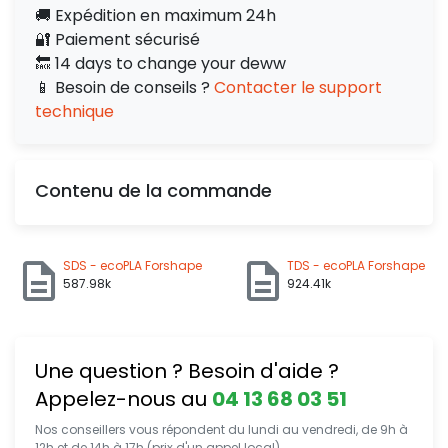
🚚 Expédition en maximum 24h
🔐 Paiement sécurisé
🔙 14 days to change your deww
📱 Besoin de conseils ?
Contacter le support
technique
Contenu de la commande
SDS - ecoPLA Forshape
TDS - ecoPLA Forshape
587.98k
924.41k
Une question ? Besoin d'aide ?
Appelez-nous au
04 13 68 03 51
Nos conseillers vous répondent du lundi au vendredi, de 9h à
12h et de 14h à 17h (prix d'un appel local).