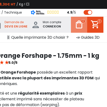
8,30€ HT
/ Kg ! 💥
t / Technique
4.9
/
5
0
0
Demande de
Mon compte
DEVIS EN LIGNE
CONNEXION
🧬 Quelle imprimante 3D choisir ?
📣 Guides 3D
range Forshape - 1.75mm - 1 kg
★
★
5.0/5
 Orange Forshape
possède un excellent rapport
tible avec la plupart des imprimantes 3D FDM
qui
énériques.
ité et une
régularité exemplaires
à un
prix
facilement imprimé sans nécessiter de plateau
ue pas de déformation (warping).