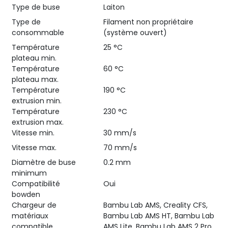
Type de buse
Laiton
Type de
Filament non propriétaire
consommable
(système ouvert)
Température
25 °C
plateau min.
Température
60 °C
plateau max.
Température
190 °C
extrusion min.
Température
230 °C
extrusion max.
Vitesse min.
30 mm/s
Vitesse max.
70 mm/s
Diamètre de buse
0.2 mm
minimum
Compatibilité
Oui
bowden
Chargeur de
Bambu Lab AMS, Creality CFS,
matériaux
Bambu Lab AMS HT, Bambu Lab
compatible
AMS Lite, Bambu Lab AMS 2 Pro