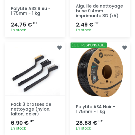
Aiguille de nettoyage
PolyLite ABS Bleu -
buse 0.4mm
1.75mm - 1 kg
imprimante 3D (x5)
24,75 €
2,49 €
HT
HT
En stock
En stock
Ajout
Ajout
ÉCO-RESPONSABLE
rapide
rapide
Pack 3 brosses de
PolyLite ASA Noir -
nettoyage (nylon,
1.75mm - 1 kg
laiton, acier)
6,90 €
28,88 €
HT
HT
En stock
En stock