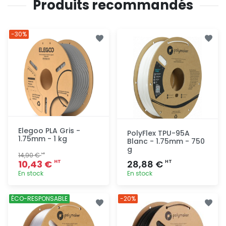
Produits recommandés
-30%
Elegoo PLA Gris -
PolyFlex TPU-95A
1.75mm - 1 kg
Blanc - 1.75mm - 750
g
14,90 €
HT
10,43 €
28,88 €
HT
HT
En stock
En stock
Ajout
Ajout
ÉCO-RESPONSABLE
-20%
rapide
rapide