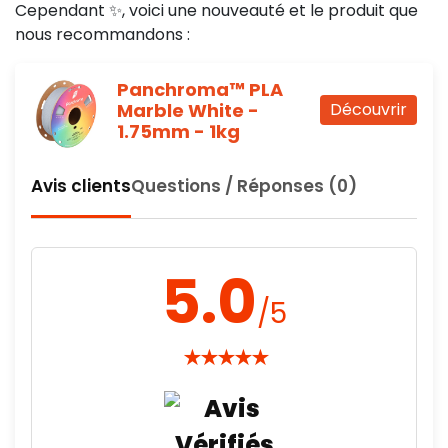
Cependant ✨, voici une nouveauté et le produit que
nous recommandons :
Panchroma™ PLA
Marble White -
Découvrir
1.75mm - 1kg
Avis clients
Questions / Réponses (0)
5.0
/5
★
★
★
★
★