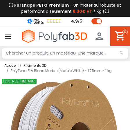
💥
Forshape PETG Premium
- Un matériau robuste et
performant à seulement
8,30€ HT
/ Kg ! 💥
4.9
/
5
0
Accueil
Filaments 3D
PolyTerra PLA Blanc Marbre (Marble White) - 1.75mm - 1 kg
ÉCO-RESPONSABLE