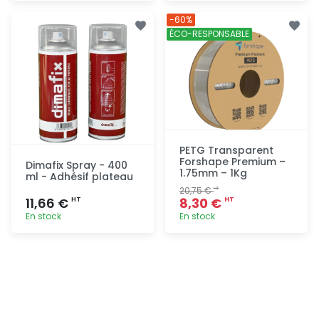
Ajout
Ajout
-60%
rapide
rapide
ÉCO-RESPONSABLE
PETG Transparent
Forshape Premium –
Dimafix Spray - 400
1.75mm – 1Kg
ml - Adhésif plateau
20,75 €
HT
11,66 €
8,30 €
HT
HT
En stock
En stock
Ajout
Ajout
rapide
rapide