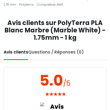
1,75 mm
Polyterra
Compatible AMS
Avis clients sur PolyTerra PLA
Blanc Marbre (Marble White) -
1.75mm - 1 kg
Avis clients
Questions / Réponses (0)
5.0
/5
★
★
★
★
★