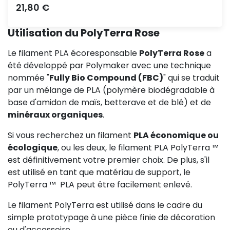
Prix
21,80 €
Utilisation du PolyTerra Rose
Le filament PLA écoresponsable
PolyTerra Rose
a
été développé par Polymaker avec une technique
nommée "
Fully Bio Compound (FBC)
" qui se traduit
par un mélange de PLA (polymère biodégradable à
base d'amidon de maïs, betterave et de blé) et de
minéraux organiques
.
Si vous recherchez un filament
PLA économique ou
écologique
, ou les deux, le filament PLA PolyTerra ™ ️
est définitivement votre premier choix. De plus, s'il
est utilisé en tant que matériau de support, le
PolyTerra ™ ️ PLA peut être facilement enlevé.
Le filament PolyTerra est utilisé dans le cadre du
simple prototypage à une pièce finie de décoration
ou d'accessoire.