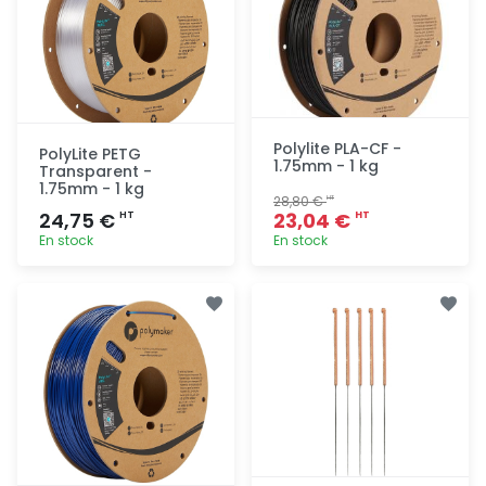
Polylite PLA-CF -
PolyLite PETG
1.75mm - 1 kg
Transparent -
1.75mm - 1 kg
28,80 €
HT
24,75 €
23,04 €
HT
HT
En stock
En stock
Ajout
Ajout
rapide
rapide