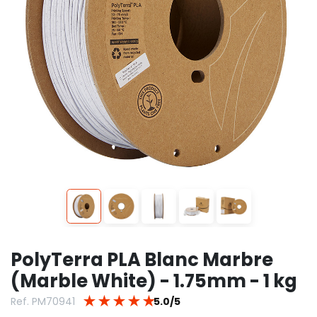
PolyTerra PLA Blanc Marbre
(Marble White) - 1.75mm - 1 kg
★
★
★
★
★
Ref. PM70941
5.0/5