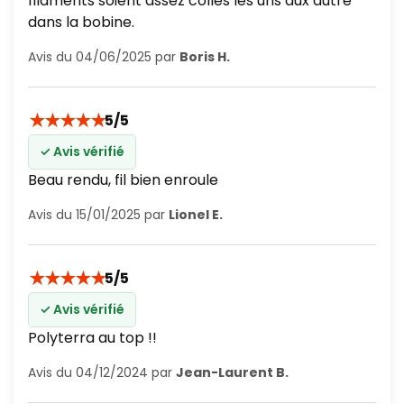
filaments soient assez collés les uns aux autre
dans la bobine.
Avis du 04/06/2025 par
Boris H.
★
★
★
★
★
5/5
✓ Avis vérifié
Beau rendu, fil bien enroule
Avis du 15/01/2025 par
Lionel E.
★
★
★
★
★
5/5
✓ Avis vérifié
Polyterra au top !!
Avis du 04/12/2024 par
Jean-Laurent B.