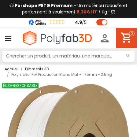
💥
Forshape PETG Premium
- Un matériau robuste et
performant à seulement
8,30€ HT
/ Kg ! 💥
4.9
/
5
0
Accueil
Filaments 3D
Polymaker PLA Production Blanc Mat - 1.75mm - 2.5 kg
ÉCO-RESPONSABLE