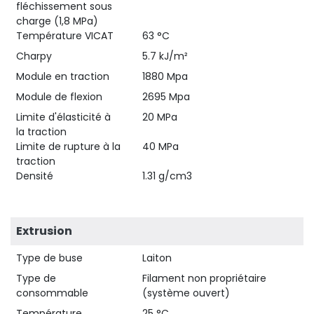
fléchissement sous
charge (1,8 MPa)
Température VICAT
63 °C
Charpy
5.7 kJ/m²
Module en traction
1880 Mpa
Module de flexion
2695 Mpa
Limite d'élasticité à
20 MPa
la traction
Limite de rupture à la
40 MPa
traction
Densité
1.31 g/cm3
Extrusion
Type de buse
Laiton
Type de
Filament non propriétaire
consommable
(système ouvert)
Température
25 °C