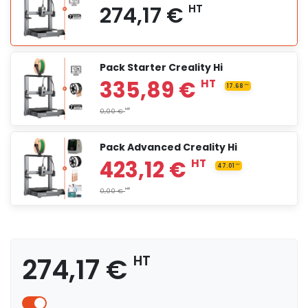
Pack Starter Creality Hi
Pack Advanced Creality Hi
274,17 €
HT
274,17 €
HT