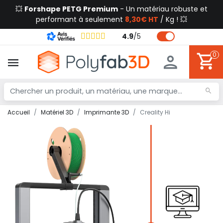
💥
Forshape PETG Premium
- Un matériau robuste et
performant à seulement
8,30€ HT
/ Kg ! 💥
4.9
/
5
0
Accueil
Matériel 3D
Imprimante 3D
Creality Hi