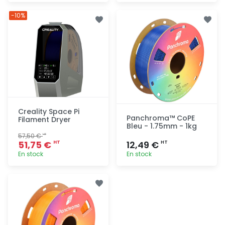
Ajout
Ajout
-10%
rapide
rapide
Creality Space Pi
Panchroma™ CoPE
Filament Dryer
Bleu - 1.75mm - 1kg
57,50 €
HT
51,75 €
12,49 €
HT
HT
En stock
En stock
Ajout
Ajout
rapide
rapide