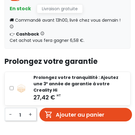
En stock
Livraison gratuite
335,89 €
HT
17.68
🚚 Commandé avant 13h00, livré chez vous demain !
HT
0,00 €
👉
Cashback
Cet achat vous fera gagner 6,58 €.
423,12 €
HT
47.01
HT
Prolongez votre garantie
HT
0,00 €
Prolongez votre tranquillité : Ajoutez
une 3ᵉ année de garantie à votre
Creality Hi
-
+
Ajouter au panier