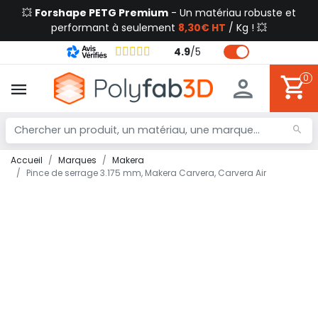
💥
Forshape PETG Premium
- Un matériau robuste et
performant à seulement
8,30€ HT
/ Kg ! 💥
4.9
/
5
0
Accueil
Marques
Makera
Pince de serrage 3.175 mm, Makera Carvera, Carvera Air