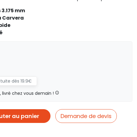
 3.175 mm
a Carvera
pide
é
atuite dès 19.9€
livré chez vous demain !
uter au panier
Demande de devis