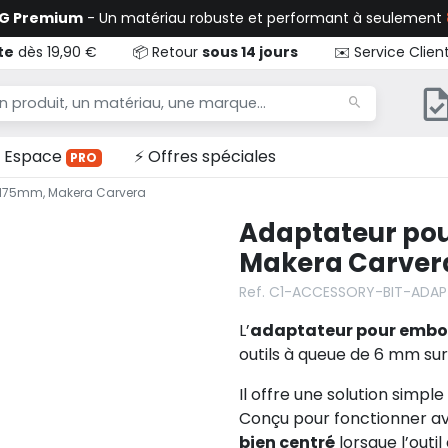
TG Premium
- Un matériau robuste et performant à seulement
te
dès 19,90 €
📦 Retour
sous 14 jours
✉️ Service Clien
Espace
⚡ Offres spéciales
PRO
175mm, Makera Carvera
Adaptateur po
Makera Carver
Ref. C1-ACCESSORY-BIT-ADAP
L’
adaptateur pour embo
outils à queue de 6 mm sur
Il offre une solution simple
Conçu pour fonctionner a
bien centré
lorsque l’outi