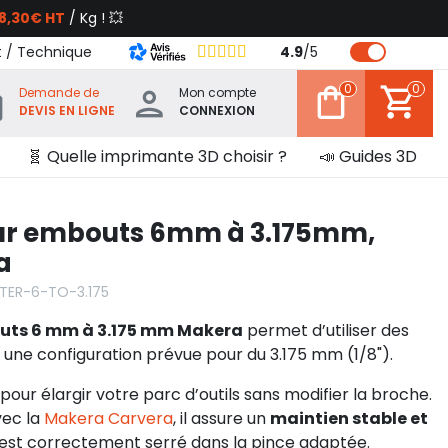
8,30€ HT
/ Kg ! 💥
t / Technique
4.9
/
5
0
0
Demande de
Mon compte
DEVIS EN LIGNE
CONNEXION
🧬 Quelle imprimante 3D choisir ?
📣 Guides 3D
ur embouts 6mm à 3.175mm,
a
TER-6-TO-3.175
uts 6 mm à 3.175 mm Makera
permet d’utiliser des
 une configuration prévue pour du 3.175 mm (1/8").
 pour élargir votre parc d’outils sans modifier la broche.
vec la
Makera Carvera
, il assure un
maintien stable et
l est correctement serré dans la pince adaptée.