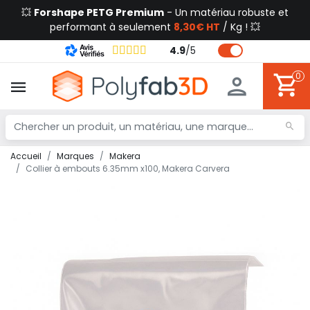
💥
Forshape PETG Premium
- Un matériau robuste et
performant à seulement
8,30€ HT
/ Kg ! 💥
4.9
/
5
0
Accueil
Marques
Makera
Collier à embouts 6.35mm x100, Makera Carvera