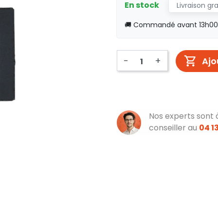
En stock
Livraison gr
🚚 Commandé avant 13h00, 
-
+
Ajo
Nos experts sont 
conseiller au
04 13