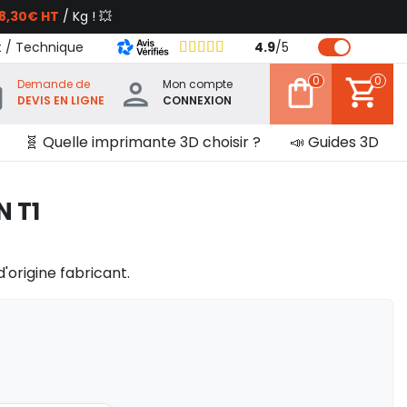
8,30€ HT
/ Kg ! 💥
t / Technique
4.9
/
5
0
0
Demande de
Mon compte
DEVIS EN LIGNE
CONNEXION
🧬 Quelle imprimante 3D choisir ?
📣 Guides 3D
N T1
d'origine fabricant.