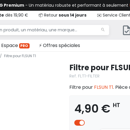
TG Premium
- Un matériau robuste et performant à seulement
te
dès 19,90 €
📦 Retour
sous 14 jours
✉️ Service Clien
Espace
⚡ Offres spéciales
PRO
Filtre pour FLSUN T1
Filtre pour FLSU
Ref. FLT1-FILTER
Filtre pour
FLSUN T1
. Pièce 
4,90 €
HT