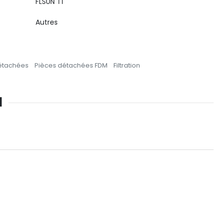
FLSUN T1
Autres
étachées
Pièces détachées FDM
Filtration
1