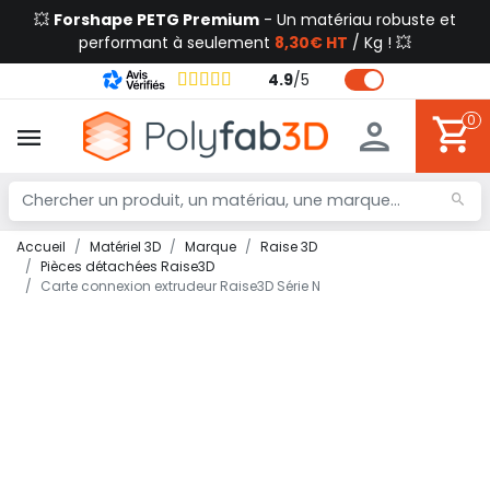
💥
Forshape PETG Premium
- Un matériau robuste et
performant à seulement
8,30€ HT
/ Kg ! 💥
4.9
/
5
0
Accueil
Matériel 3D
Marque
Raise 3D
Pièces détachées Raise3D
Carte connexion extrudeur Raise3D Série N