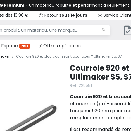
TG Premium
- Un matériau robuste et performant à seulement
te
dès 19,90 €
📦 Retour
sous 14 jours
✉️ Service Clien
Espace
⚡ Offres spéciales
PRO
imaker
Courroie 920 et bloc coulissant pour axes Y Ultimaker S5, S7
Courroie 920 et
Ultimaker S5, S
Ref. 225581
Courroie 920 et bloc cou
et courroie (pré-assemblés
Longueur 920 mm pour mouv
remplacement complet des 
Il est recommandé de remp