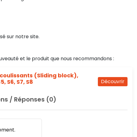
sé sur notre site.
uveauté et le produit que nous recommandons :
coulissants (Sliding block),
5, S6, S7, S8
Découvrir
ns / Réponses (0)
oment.