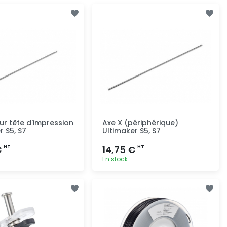
ur tête d'impression
Axe X (périphérique)
r S5, S7
Ultimaker S5, S7
€
14,75 €
HT
HT
En stock
Ajout rapide
Ajout rapide