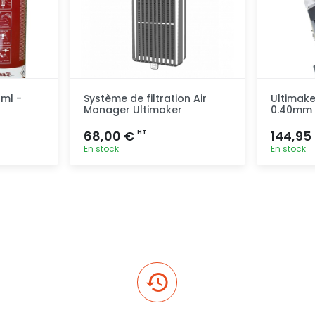
 ml -
Système de filtration Air
Ultimake
Manager Ultimaker
0.40mm
68,00 €
144,95
HT
En stock
En stock
pide
Ajout rapide