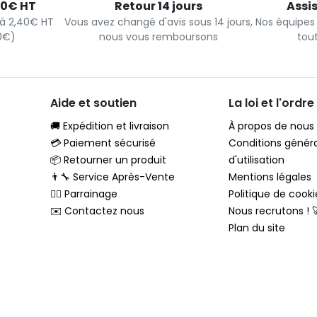
40€ HT
Retour 14 jours
Assi
s à 2,40€ HT
Vous avez changé d'avis sous 14 jours,
Nos équipes
90€)
nous vous remboursons
tou
Aide et soutien
La loi et l'ordre
🚚 Expédition et livraison
À propos de nous
💳 Paiement sécurisé
Conditions génér
📦 Retourner un produit
d'utilisation
👨‍🔧 Service Après-Vente
Mentions légales
🦸‍♂️ Parrainage
Politique de cooki
✉️ Contactez nous
Nous recrutons ! 
Plan du site