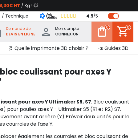
8,30€ HT
/ Kg ! 💥
t / Technique
4.9
/
5
0
0
Demande de
Mon compte
DEVIS EN LIGNE
CONNEXION
🧬 Quelle imprimante 3D choisir ?
📣 Guides 3D
 bloc coulissant pour axes Y
7
lissant pour axes Y Ultimaker S5, S7
. Bloc coulissant
) pour poulies axes Y - Ultimaker S5 (R1 et R2) S7.
ement avant arrière (Y) Prévoir deux unités pour le
courroies de l'axe Y.
lacer également les courroies et bloc coulissant de