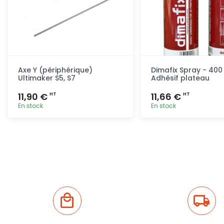
Axe Y (périphérique)
Dimafix Spray - 400
Ultimaker S5, S7
Adhésif plateau
11,90 €
11,66 €
HT
HT
En stock
En stock
Ajout rapide
Ajout ra