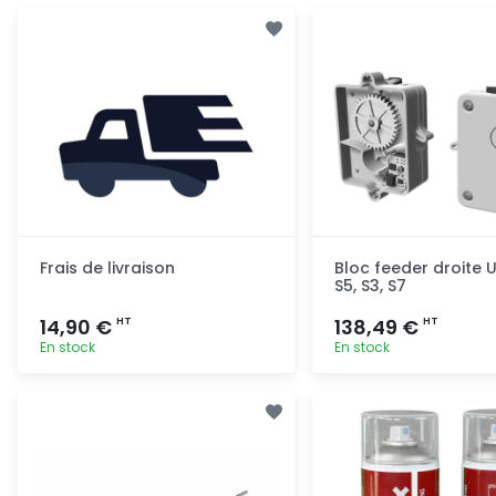
Frais de livraison
Bloc feeder droite 
S5, S3, S7
14,90 €
138,49 €
HT
HT
En stock
En stock
Ajout rapide
Ajout ra