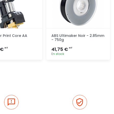
r Print Core AA
ABS Ultimaker Noir - 2.85mm
- 750g
 €
41,75 €
HT
HT
En stock
Ajout rapide
Ajout rapide