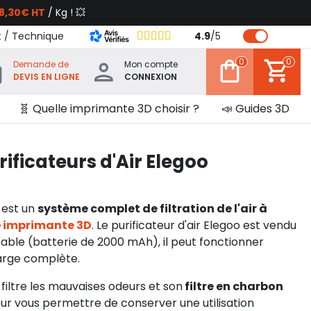
8,30€ HT
/ Kg ! 💥
t / Technique
4.9
/
5
0
0
Demande de
Mon compte
DEVIS EN LIGNE
CONNEXION
🧬 Quelle imprimante 3D choisir ?
📣 Guides 3D
rificateurs d'Air Elegoo
o est un
système complet de filtration de l'air à
e
imprimante 3D
. Le purificateur d'air Elegoo est vendu
eable (batterie de 2000 mAh), il peut fonctionner
arge complète.
o filtre les mauvaises odeurs et son
filtre en charbon
ur vous permettre de conserver une utilisation