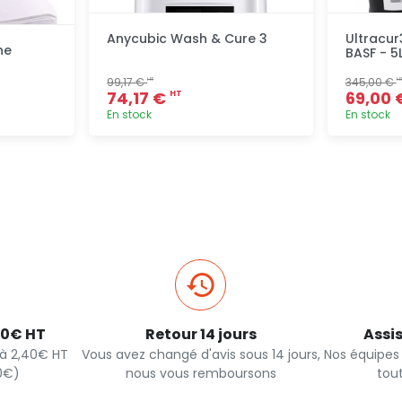
Anycubic Wash & Cure 3
Ultracur
ne
BASF - 5
99,17 €
345,00 €
HT
H
74,17 €
69,00
HT
En stock
En stock
pide
Ajout rapide
40€ HT
Retour 14 jours
Assi
s à 2,40€ HT
Vous avez changé d'avis sous 14 jours,
Nos équipes
90€)
nous vous remboursons
tou