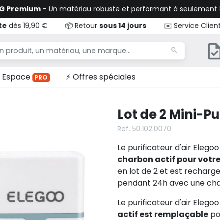
TG Premium
- Un matériau robuste et performant à seulement
te
dès 19,90 €
📦 Retour
sous 14 jours
✉️ Service Clien
Espace
⚡ Offres spéciales
PRO
Lot de 2 Mini-Pu
Ref. 50.102.0070
Le purificateur d'air Elego
charbon actif pour votr
en lot de 2 et est recharg
pendant 24h avec une ch
Le purificateur d'air Elego
actif est remplaçable
po