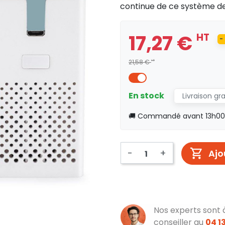
continue de ce système de
17,27 €
HT
-
21,58 €
HT
En stock
Livraison gr
🚚 Commandé avant 13h00, 
-
+
Ajo
Nos experts sont 
conseiller au
04 13