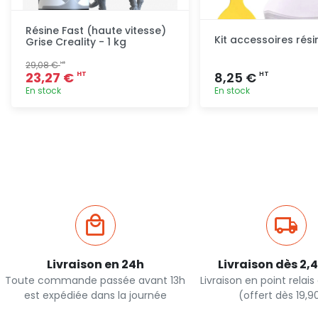
Résine Fast (haute vitesse)
Kit accessoires rési
Grise Creality - 1 kg
29,08 €
HT
23,27 €
8,25 €
HT
HT
En stock
En stock
Ajout rapide
Ajout ra
Livraison en 24h
Livraison dès 2,
Toute commande passée avant 13h
Livraison en point relai
est expédiée dans la journée
(offert dès 19,