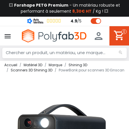
💥
Forshape PETG Premium
- Un matériau robuste et
performant à seulement
8,30€ HT
/ Kg ! 💥
4.9
/
5
0
Accueil
Matériel 3D
Marque
Shining 3D
Scanners 3D Shining 3D
PowerBank pour scanners 3D Einscan