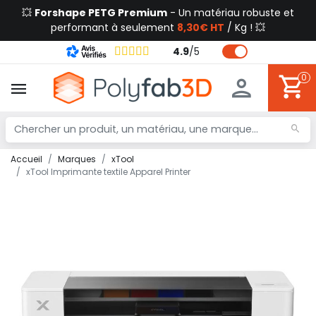
💥
Forshape PETG Premium
- Un matériau robuste et
performant à seulement
8,30€ HT
/ Kg ! 💥
4.9
/
5
0
Accueil
Marques
xTool
xTool Imprimante textile Apparel Printer