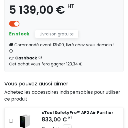
2 849,00 €
HT
5 139,00 €
HT
En stock
Livraison gratuite
🚚 Commandé avant 13h00, livré chez vous demain !
6 814,00 €
HT
👉
Cashback
Cet achat vous fera gagner 123,34 €.
Vous pouvez aussi aimer
7 461,00 €
HT
Achetez les accessoires indispensables pour utiliser
ce produit
xTool SafetyPro™ AP2 Air Purifier