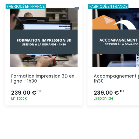
FABRIQUÉ EN FRANCE
FABRIQUÉ EN FRANCE
Formation impression 3D en
Accompagnement pr
ligne - 1h30
1h30
239,00 €
239,00 €
HT
HT
En stock
Disponible
Ajout rapide
Ajout ra