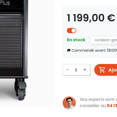
1 199,00 
En stock
Livraison gr
🚚 Commandé avant 13h00, 
-
+
Ajo
Nos experts sont 
conseiller au
04 13