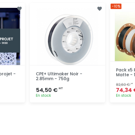
-10%
Pack x5
ojet -
CPE+ Ultimaker Noir -
Matte - 
2.85mm - 750g
82,60 €
HT
54,50 €
74,34
HT
En stock
En stock
pide
Ajout rapide