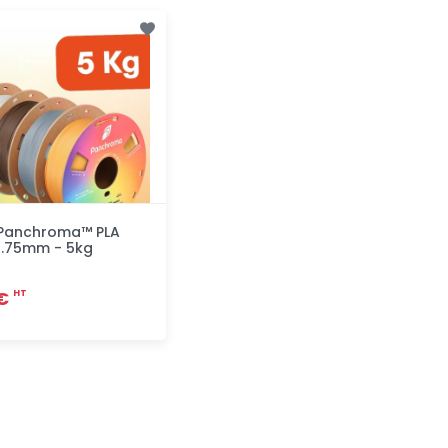
 Panchroma™ PLA
1.75mm - 5kg
 €
HT
Ajout rapide