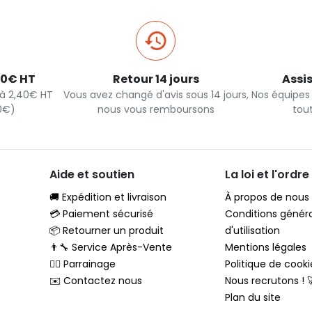
40€ HT
Retour 14 jours
Assi
s à 2,40€ HT
Vous avez changé d'avis sous 14 jours,
Nos équipes
90€)
nous vous remboursons
tou
Aide et soutien
La loi et l'ordre
🚚 Expédition et livraison
À propos de nous
💳 Paiement sécurisé
Conditions génér
📦 Retourner un produit
d'utilisation
👨‍🔧 Service Après-Vente
Mentions légales
🦸‍♂️ Parrainage
Politique de cooki
✉️ Contactez nous
Nous recrutons ! 
Plan du site