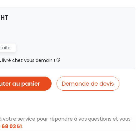
€
HT
atuite
livré chez vous demain !
uter au panier
Demande de devis
à votre service pour répondre à vos questions et vous
 68 03 51
.