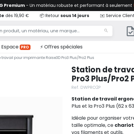
TG Premium
- Un matériau robuste et performant à seulement
te
dès 19,90 €
📦 Retour
sous 14 jours
✉️ Service Clien
Espace
⚡ Offres spéciales
PRO
 travail pour imprimante Raise3D Pro3 Plus/Pro2 Plus
Station de trav
Pro3 Plus/Pro2 
Ref. DWPRO2P
Station de travail ergo
Plus et la Pro3 Plus (62 x 6
Idéale pour organiser vot
taille optimale, ce
chariot
vos filaments et outils.