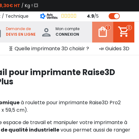
8,30€ HT
/ Kg ! 💥
t / Technique
4.9
/
5
0
0
Demande de
Mon compte
DEVIS EN LIGNE
CONNEXION
🧬 Quelle imprimante 3D choisir ?
📣 Guides 3D
ail pour imprimante Raise3D
Plus
nomique
à roulette pour imprimante Raise3D Pro2
3 x 59,5 cm).
re espace de travail et manipuler votre imprimante à
 de qualité industrielle
vous permet aussi de ranger