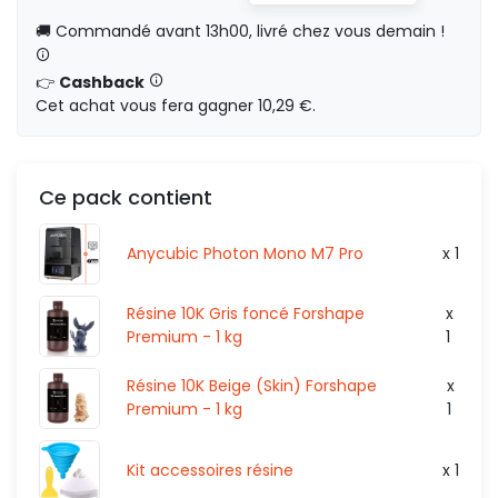
HT
0,00 €
🚚 Commandé avant 13h00, livré chez vous demain !
👉
Cashback
Cet achat vous fera gagner 10,29 €.
519,67 €
HT
270
HT
HT
0,00 €
Ce pack contient
Anycubic Photon Mono M7 Pro
x 1
Résine 10K Gris foncé Forshape
x
Premium - 1 kg
1
Résine 10K Beige (Skin) Forshape
x
Premium - 1 kg
1
Kit accessoires résine
x 1