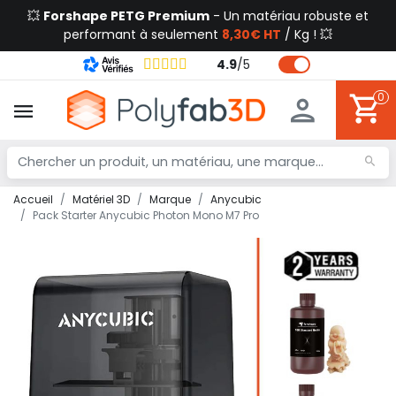
💥
Forshape PETG Premium
- Un matériau robuste et
performant à seulement
8,30€ HT
/ Kg ! 💥
4.9
/
5
0
Accueil
Matériel 3D
Marque
Anycubic
Pack Starter Anycubic Photon Mono M7 Pro