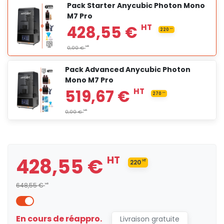
Pack Starter Anycubic Photon Mono
M7 Pro
Pack Advanced Anycubic Photon
Mono M7 Pro
382,50 €
HT
200
HT
HT
0,00 €
428,55 €
HT
220
HT
648,55 €
HT
428,55 €
HT
220
HT
En cours de réappro.
Livraison gratuite