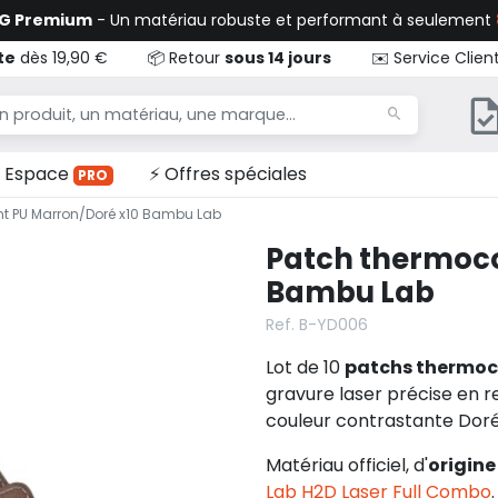
TG Premium
- Un matériau robuste et performant à seulement
te
dès 19,90 €
📦 Retour
sous 14 jours
✉️ Service Clien
Espace
⚡ Offres spéciales
PRO
nt PU Marron/Doré x10 Bambu Lab
Patch thermoco
Bambu Lab
Ref. B-YD006
Lot de 10
patchs thermoc
gravure laser précise en r
couleur contrastante Dor
Matériau officiel, d'
origine
Lab H2D Laser Full Combo
.