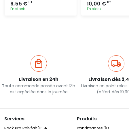
9,55 €
10,00 €
HT
HT
En stock
En stock
Ajout rapide
Ajout ra
Livraison en 24h
Livraison dès 2,
Toute commande passée avant 13h
Livraison en point relai
est expédiée dans la journée
(offert dès 19,
Services
Produits
Pack Pro Polyfab3D 🔥
Imprimantes 3D