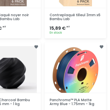
aqué noyer noir
Contreplaqué tilleul 3mm x6
Bambu Lab
Bambu Lab
 €
15,89 €
HT
HT
En stock
Ajout rapide
Ajout rapide
 Charcoal Bambu
Panchroma™ PLA Matte
75 mm - 1 kg
Army Blue - 1.75mm - 1kg