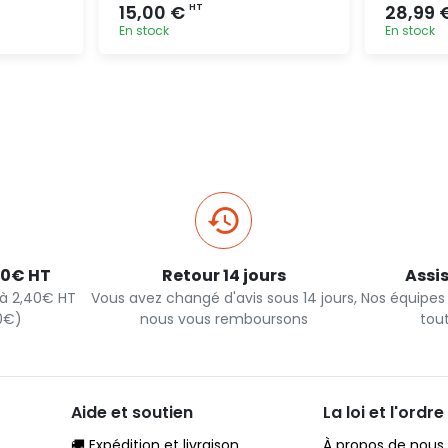
15,00 €
28,99 
HT
En stock
En stock
pide
Ajout rapide
40€ HT
Retour 14 jours
Assi
s à 2,40€ HT
Vous avez changé d'avis sous 14 jours,
Nos équipes
90€)
nous vous remboursons
tou
Aide et soutien
La loi et l'ordre
🚚 Expédition et livraison
À propos de nous