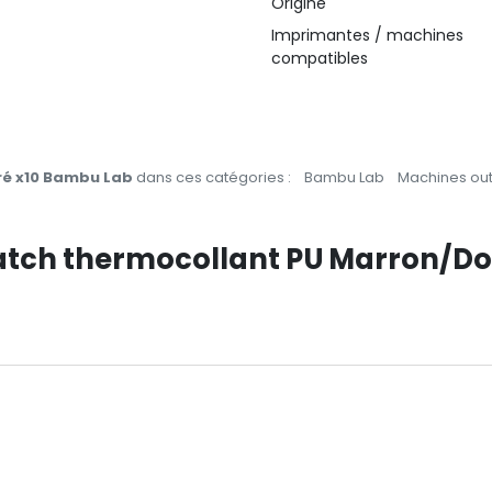
Origine
Imprimantes / machines
compatibles
ré x10 Bambu Lab
dans ces catégories :
Bambu Lab
Machines out
 Patch thermocollant PU Marron/D