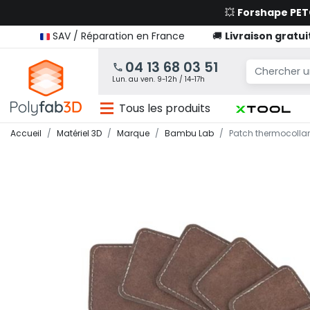
💥
Forshape PE
SAV / Réparation en France
🚚
Livraison gratui
04 13 68 03 51
Lun. au ven. 9-12h / 14-17h
Tous les produits
Accueil
Matériel 3D
Marque
Bambu Lab
Patch thermocolla