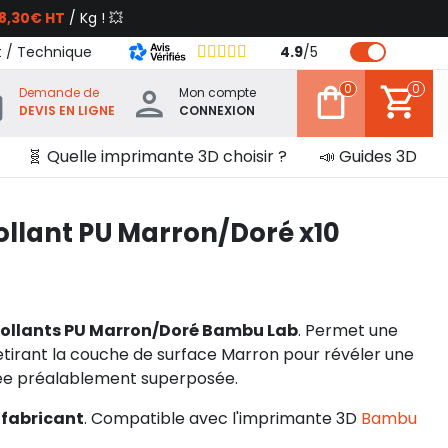
8,30€ HT
/ Kg ! 💥
t / Technique
4.9
/
5
0
0
Demande de
Mon compte
DEVIS EN LIGNE
CONNEXION
🧬 Quelle imprimante 3D choisir ?
📣 Guides 3D
llant PU Marron/Doré x10
ollants PU Marron/Doré Bambu Lab
. Permet une
etirant la couche de surface Marron pour révéler une
ée préalablement superposée.
 fabricant
. Compatible avec l'imprimante 3D
Bambu