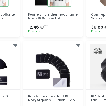
ocollante
Feuille vinyle thermocollante
Contrepl
ab
Noir x10 Bambu Lab
3mm x6 
12,46 €
30,89
HT
En stock
En stock
pide
Ajout rapide
r x10
Patch thermocollant PU
PLA Mat
Noir/Argent x10 Bambu Lab
Lab - 1.