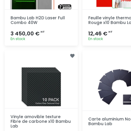
Bambu Lab H2D Laser Full
Feuille vinyle therm
Combo 40W
Rouge x10 Bambu L
3 450,00 €
12,46 €
HT
HT
En stock
En stock
Ajout rapide
Ajout ra
Vinyle amovible texture
Carte aluminium Noi
Fibre de carbone x10 Bambu
Bambu Lab
Lab