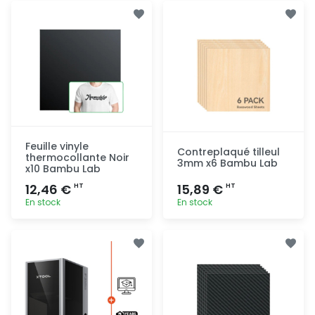
Ajout
Ajout
rapide
rapide
Feuille vinyle
Contreplaqué tilleul
thermocollante Noir
3mm x6 Bambu Lab
x10 Bambu Lab
12,46 €
15,89 €
HT
HT
En stock
En stock
Ajout
Ajout
rapide
rapide