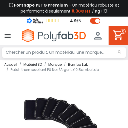
💥
Forshape PETG Premium
- Un matériau robuste et
performant à seulement
8,30€ HT
/ Kg ! 💥
4.9
/
5
0
Accueil
Matériel 3D
Marque
Bambu Lab
Patch thermocollant PU Noir/Argent x10 Bambu Lab