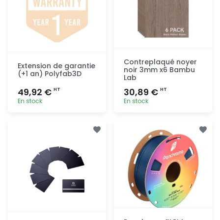
Contreplaqué noyer
Extension de garantie
noir 3mm x6 Bambu
(+1 an) Polyfab3D
Lab
49,92 €
30,89 €
HT
HT
En stock
En stock
Ajout
Ajout
rapide
rapide