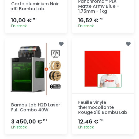
Panchroma™ PLA
Carte aluminium Noir
Matte Army Blue -
x10 Bambu Lab
1.75mm - 1kg
10,00 €
16,52 €
HT
HT
En stock
En stock
Ajout
Ajout
rapide
rapide
Feuille vinyle
Bambu Lab H2D Laser
thermocollante
Full Combo 40W
Rouge x10 Bambu Lab
3 450,00 €
12,46 €
HT
HT
En stock
En stock