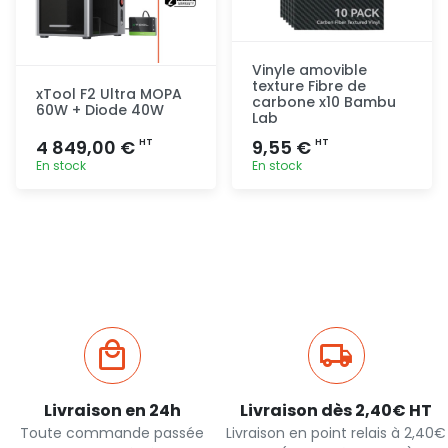
Vinyle amovible
texture Fibre de
xTool F2 Ultra MOPA
carbone x10 Bambu
60W + Diode 40W
Lab
4 849,00 €
9,55 €
HT
HT
En stock
En stock
Ajout
Ajout
rapide
rapide
Livraison en 24h
Livraison dès 2,40€ HT
Toute commande passée
Livraison en point relais à 2,40€