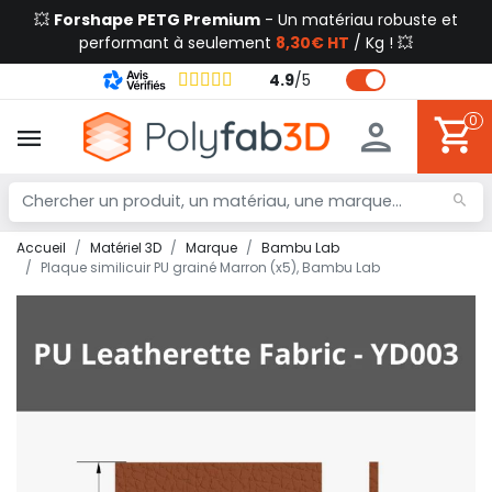
💥
Forshape PETG Premium
- Un matériau robuste et
performant à seulement
8,30€ HT
/ Kg ! 💥
4.9
/
5
0
Accueil
Matériel 3D
Marque
Bambu Lab
Plaque similicuir PU grainé Marron (x5), Bambu Lab